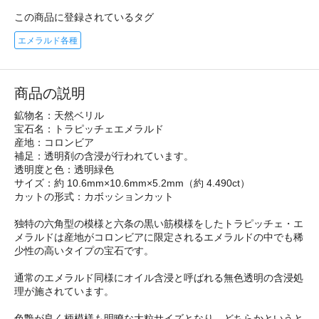
この商品に登録されているタグ
エメラルド各種
商品の説明
鉱物名：天然ベリル
宝石名：トラピッチェエメラルド
産地：コロンビア
補足：透明剤の含浸が行われています。
透明度と色：透明緑色
サイズ：約 10.6mm×10.6mm×5.2mm（約 4.490ct）
カットの形式：カボッションカット
独特の六角型の模様と六条の黒い筋模様をしたトラピッチェ・エ
メラルドは産地がコロンビアに限定されるエメラルドの中でも稀
少性の高いタイプの宝石です。
通常のエメラルド同様にオイル含浸と呼ばれる無色透明の含浸処
理が施されています。
色艶が良く柄模様も明瞭な大粒サイズとなり、どちらかというと