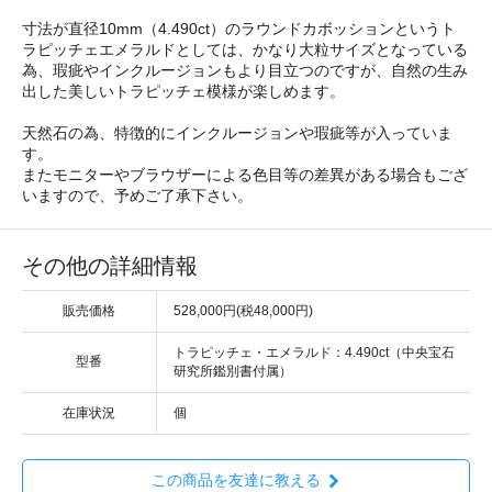
寸法が直径10mm（4.490ct）のラウンドカボッションというト
ラピッチェエメラルドとしては、かなり大粒サイズとなっている
為、瑕疵やインクルージョンもより目立つのですが、自然の生み
出した美しいトラピッチェ模様が楽しめます。
天然石の為、特徴的にインクルージョンや瑕疵等が入っていま
す。
またモニターやブラウザーによる色目等の差異がある場合もござ
いますので、予めご了承下さい。
その他の詳細情報
販売価格
528,000円(税48,000円)
トラピッチェ・エメラルド：4.490ct（中央宝石
型番
研究所鑑別書付属）
在庫状況
個
この商品を友達に教える