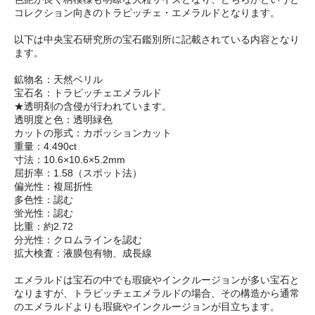
コレクション向きのトラピッチェ・エメラルドとなります。
以下は中央宝石研究所の宝石鑑別所に記載されている内容となり
ます。
鉱物名：天然ベリル
宝石名：トラピッチェエメラルド
★透明剤の含侵が行われています。
透明度と色：透明緑色
カットの形式：カボッションカット
重量：4.490ct
寸法：10.6×10.6×5.2mm
屈折率：1.58（スポット法）
偏光性：複屈折性
多色性：認む
蛍光性：認む
比重：約2.72
分光性：クロムラインを認む
拡大検査：液膜包有物、成長線
エメラルドは宝石の中でも瑕疵やインクルージョンが多い宝石と
なりますが、トラピッチェエメラルドの場合、その構造から通常
のエメラルドよりも瑕疵やインクルージョンが目立ちます。