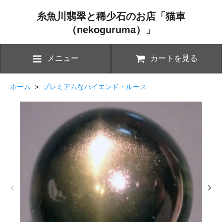
糸魚川翡翠と稀少石のお店「猫車
（nekoguruma）」
メニュー
カートを見る
ホーム
>
プレミアムなハイエンド・ルース