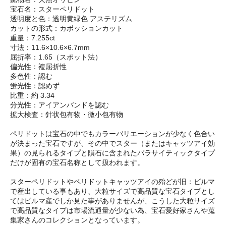
宝石名：スターペリドット
透明度と色：透明黄緑色 アステリズム
カットの形式：カボッションカット
重量：7.255ct
寸法：11.6×10.6×6.7mm
屈折率：1.65（スポット法）
偏光性：複屈折性
多色性：認む
蛍光性：認めず
比重：約 3.34
分光性：アイアンバンドを認む
拡大検査：針状包有物・微小包有物
ペリドットは宝石の中でもカラーバリエーションが少なく色合い
が決まった宝石ですが、その中でスター（またはキャッツアイ効
果）の見られるタイプと隕石に含まれたパラサイティックタイプ
だけが固有の宝石名称として扱われます。
スターペリドットやペリドットキャッツアイの殆どが旧：ビルマ
で産出している事もあり、大粒サイズで高品質な宝石タイプとし
てはビルマ産でしか見た事がありませんが、こうした大粒サイズ
で高品質なタイプは市場流通量が少ない為、宝石愛好家さんや蒐
集家さんのコレクションとなっています。