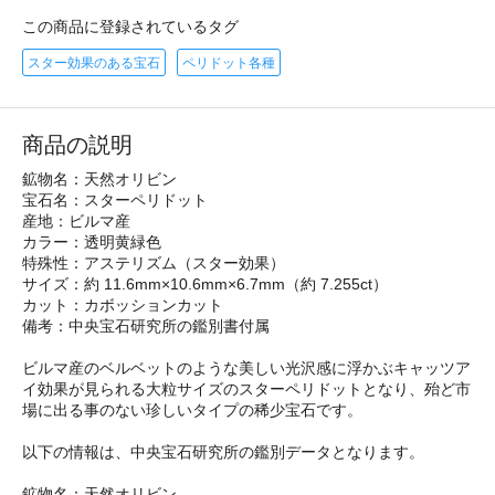
この商品に登録されているタグ
スター効果のある宝石
ペリドット各種
商品の説明
鉱物名：天然オリビン
宝石名：スターペリドット
産地：ビルマ産
カラー：透明黄緑色
特殊性：アステリズム（スター効果）
サイズ：約 11.6mm×10.6mm×6.7mm（約 7.255ct）
カット：カボッションカット
備考：中央宝石研究所の鑑別書付属
ビルマ産のベルベットのような美しい光沢感に浮かぶキャッツア
イ効果が見られる大粒サイズのスターペリドットとなり、殆ど市
場に出る事のない珍しいタイプの稀少宝石です。
以下の情報は、中央宝石研究所の鑑別データとなります。
鉱物名：天然オリビン