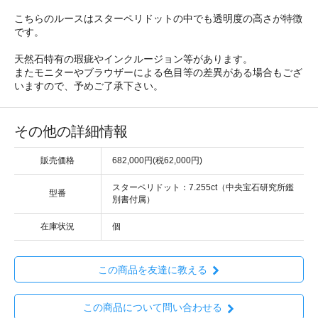
こちらのルースはスターペリドットの中でも透明度の高さが特徴
です。
天然石特有の瑕疵やインクルージョン等があります。
またモニターやブラウザーによる色目等の差異がある場合もござ
いますので、予めご了承下さい。
その他の詳細情報
販売価格
682,000円(税62,000円)
スターペリドット：7.255ct（中央宝石研究所鑑
型番
別書付属）
在庫状況
個
この商品を友達に教える
この商品について問い合わせる