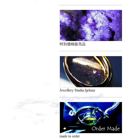
特別価格販売品
Jewellery Studio Ijeluna
made to order