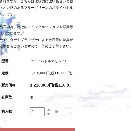
されますが、こちらは比較的に濃い色合いと強
ネオン感のあるブルーグリーンのパライバトル
リンです。
然石の為、特徴的にインクルージョンや瑕疵等
入っています。
たモニターやブラウザーによる色目等の差異が
る場合もございますので、予めご了承下さい。
型番
パライバトルマリン：0.564ct（中央宝石研究所鑑別書付属）
定価
1,210,000円(税110,000円)
販売価格
1,210,000円(税110,000円)
在庫数
個
購入数
個