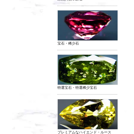
宝石・稀少石
特選宝石・特選稀少宝石
プレミアムなハイエンド・ルース