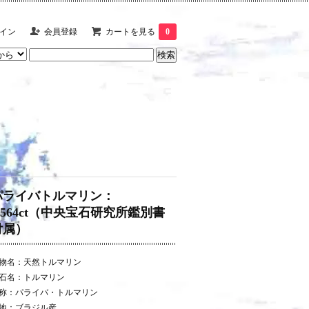
イン
会員登録
カートを見る
0
パライバトルマリン：
0.564ct（中央宝石研究所鑑別書
付属）
物名：天然トルマリン
石名：トルマリン
称：パライバ・トルマリン
地：ブラジル産