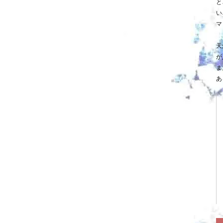
と
い
マ
天
が
ま
あ