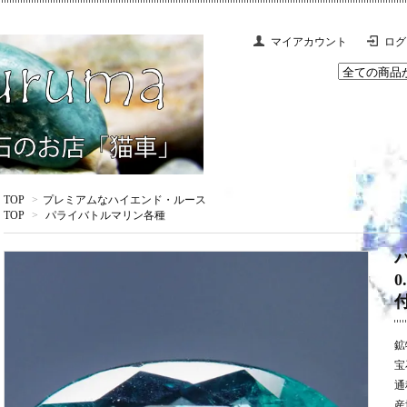
マイアカウント
ログ
TOP
>
プレミアムなハイエンド・ルース
TOP
>
パライバトルマリン各種
鉱
宝
通
産