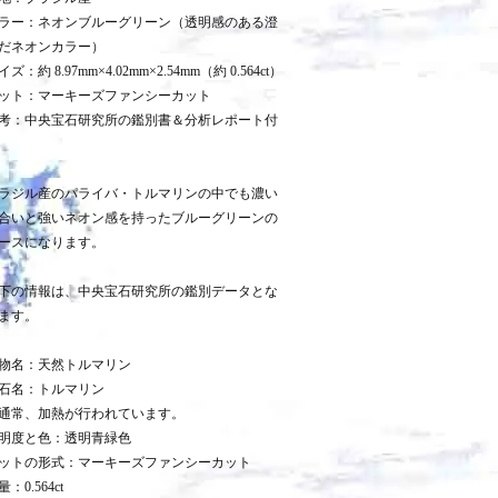
ラー：ネオンブルーグリーン（透明感のある澄
だネオンカラー）
イズ：約 8.97mm×4.02mm×2.54mm（約 0.564ct）
ット：マーキーズファンシーカット
考：中央宝石研究所の鑑別書＆分析レポート付
ラジル産のパライバ・トルマリンの中でも濃い
合いと強いネオン感を持ったブルーグリーンの
ースになります。
下の情報は、中央宝石研究所の鑑別データとな
ます。
物名：天然トルマリン
石名：トルマリン
通常、加熱が行われています。
明度と色：透明青緑色
ットの形式：マーキーズファンシーカット
量：0.564ct