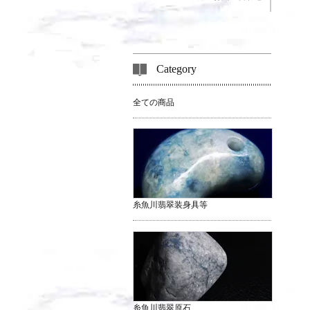
Category
全ての商品
糸魚川翡翠装身具等
糸魚川翡翠原石