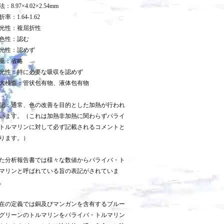
：8.97×4.02×2.54mm
折率：1.64-1.62
光性：複屈折性
色性：認む
光性：認めず
重：省略
光性：特に必要な吸収を認めず
大検査：管状包有物、液体包有物
記：通常、色の改善を目的とした加熱が行われ
います。（これは加熱非加熱に関わらずパライ
トルマリンに対して必ず記載されるコメントと
ります。）
た分析報告書では様々な数値からパライバ・ト
マリンと呼ばれている旨の表記がされていま
。
在の定義では銅及びマンガンを含有するブルー
グリーンのトルマリンをパライバ・トルマリン