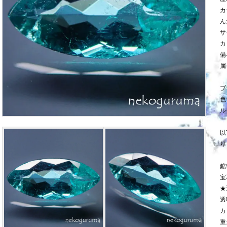
カ
ん
サ
カ
備
属
ブ
色
ル
以
り
鉱
宝
★
透
カ
重