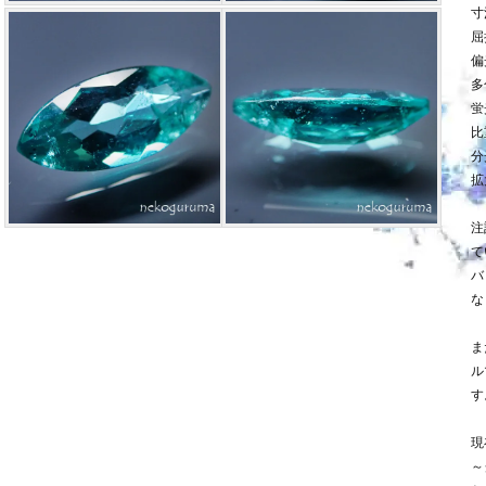
寸法
屈
偏
多
蛍
比
分
拡
注
て
バ
な
ま
ル
す
現
～