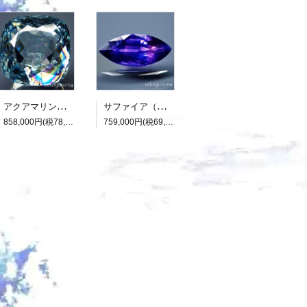
アクアマリン（光彩効果）：15.893ct（中央宝石研究所鑑別書付属）
サファイア（パーティカラード）：2.136ct（非加熱：中宝研鑑別書付属）
858,000円(税78,000円)
759,000円(税69,000円)