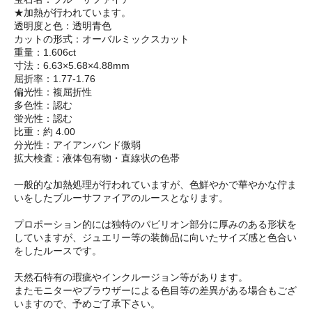
★加熱が行われています。
透明度と色：透明青色
カットの形式：オーバルミックスカット
重量：1.606ct
寸法：6.63×5.68×4.88mm
屈折率：1.77-1.76
偏光性：複屈折性
多色性：認む
蛍光性：認む
比重：約 4.00
分光性：アイアンバンド微弱
拡大検査：液体包有物・直線状の色帯
一般的な加熱処理が行われていますが、色鮮やかで華やかな佇ま
いをしたブルーサファイアのルースとなります。
プロポーション的には独特のパビリオン部分に厚みのある形状を
していますが、ジュエリー等の装飾品に向いたサイズ感と色合い
をしたルースです。
天然石特有の瑕疵やインクルージョン等があります。
またモニターやブラウザーによる色目等の差異がある場合もござ
いますので、予めご了承下さい。