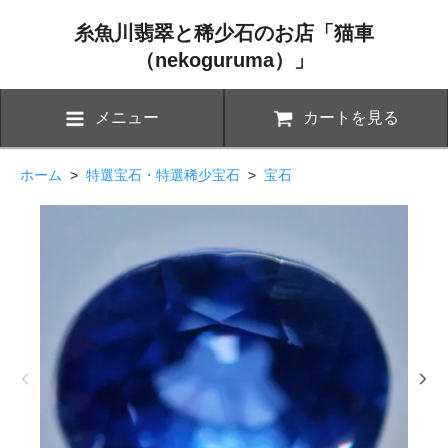
糸魚川翡翠と稀少石のお店「猫車
（nekoguruma）」
メニュー
カートを見る
ホーム
>
特選宝石・特選稀少宝石
>
宝石