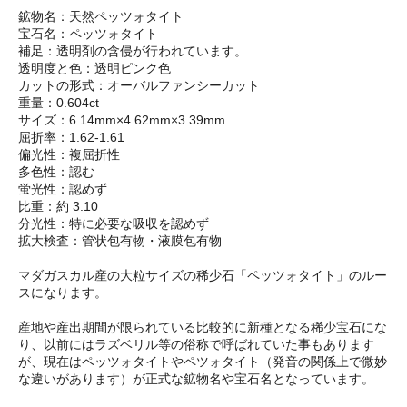
鉱物名：天然ペッツォタイト
宝石名：ペッツォタイト
補足：透明剤の含侵が行われています。
透明度と色：透明ピンク色
カットの形式：オーバルファンシーカット
重量：0.604ct
サイズ：6.14mm×4.62mm×3.39mm
屈折率：1.62-1.61
偏光性：複屈折性
多色性：認む
蛍光性：認めず
比重：約 3.10
分光性：特に必要な吸収を認めず
拡大検査：管状包有物・液膜包有物
マダガスカル産の大粒サイズの稀少石「ペッツォタイト」のルー
スになります。
産地や産出期間が限られている比較的に新種となる稀少宝石にな
り、以前にはラズベリル等の俗称で呼ばれていた事もあります
が、現在はペッツォタイトやペツォタイト（発音の関係上で微妙
な違いがあります）が正式な鉱物名や宝石名となっています。