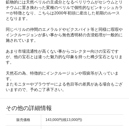
鉱物的には天然ベリルの主成分となるベリリウムがセシウムとリ
チウムに置き換わった変種のベリルで個性的なピンキッシュカラ
ーが特徴となり、こちらは2000年初頭に産出した初期のルース
となります。
同じベリルの仲間のエメラルドやビクスバイト等と同様に瑕瑕や
インクルージョンが多い事から無色透明材の含浸処理が一般的に
施されています。
あまり市場流通性が高くない事からコレクター向けの宝石です
が、他の宝石とは違った魅力的な印象を持った稀少宝石となりま
す。
天然石の為、特徴的にインクルージョンや瑕疵等が入っていま
す。
またモニターやブラウザーによる色目等の差異がある場合もござ
いますので、予めご了承下さい。
その他の詳細情報
販売価格
143,000円(税13,000円)