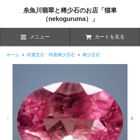
糸魚川翡翠と稀少石のお店「猫車
（nekoguruma）」
メニュー
カートを見る
ホーム
>
特選宝石・特選稀少宝石
>
稀少宝石