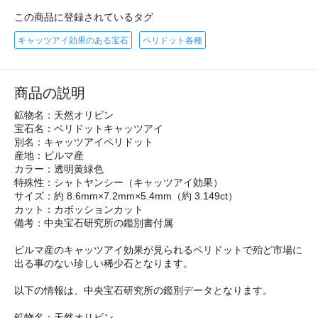
この商品に登録されているタグ
キャッツアイ効果のある宝石
ペリドット各種
商品の説明
鉱物名：天然オリビン
宝石名：ペリドットキャッツアイ
別名：キャッツアイペリドット
産地：ビルマ産
カラー：透明黄緑色
特殊性：シャトヤンシー（キャッツアイ効果）
サイズ：約 8.6mm×7.2mm×5.4mm（約 3.149ct）
カット：カボッションカット
備考：中央宝石研究所の鑑別書付属
ビルマ産のキャッツアイ効果が見られるペリドットで殆ど市場に
出る事のない珍しい稀少石となります。
以下の情報は、中央宝石研究所の鑑別データとなります。
鉱物名：天然オリビン