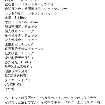
宝石名：ペリドットキャッツアイ
透明度と色：透明黄緑色 シャトヤンシー
カットの形式：カボッションカット
重量：3.149ct
寸法：8.6×7.2×5.4mm
屈折率測定：チェック
偏光検査：チェック
多色性検査：チェック
蛍光性検査：チェック
比重測定：チェック
直視型分光検査：チェック
拡大検査：チェック
UV-Vis分光光度計：
赤外分光（FT-IR）：
蛍光X線元素分析：
顕微ラマン分光：
軟X線透過検査：
ダイヤモンドビュー：
LA-ICP-MS：
その他：
ペリドットは宝石の中でもカラーバリエーションが少なく色合い
が決まった宝石ですが、その中でキャッツアイ（またはスター効