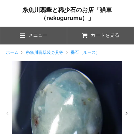
糸魚川翡翠と稀少石のお店「猫車
（nekoguruma）」
メニュー
カートを見る
ホーム
>
糸魚川翡翠装身具等
>
裸石（ルース）