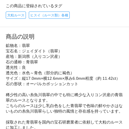
この商品に登録されているタグ
大粒ルース
ヒスイ（ルース類）各種
商品の説明
鉱物名：翡翠
宝石名：ジェイダイト（翡翠）
産地：新潟県（入りコン沢産）
石の通称：青翡翠
透光性：良
透光色：水色～青色（部分的に褐色）
サイズ：縦17.0mm×横12.6mm×厚み6.0mm程度（約 11.42ct）
石の形状：オーバルカボッションカット
稀少性の高い糸魚川翡翠の中でも特に稀少な入りコン沢産の青翡
翠のルースとなります。
こちらのルースは少し乳白色をした青翡翠で色味の鮮やかさはな
いものの糸魚川翡翠らしい独特の風情と存在感を持っています。
採取された青翡翠を国内の宝石研磨業者に依頼して大粒のルース
に加工しました。