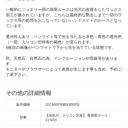
一般的にジュエリー用の翡翠ルースは光沢の改善をしたワックス
加工が施されていますが、こちらは最終的な艶出しまで一切のワ
ックス等の処理をおこなっていないハンドメイドのルースとなっ
ています。
透光性もあり、ペンライト等で光を当たると水色～青色の透光色
（一部、入りコン沢特有の褐色）が見られます。
4枚目の画像がペンライトで下から光を当てている状態です。
尚、天然石、自然石の為、インクルージョンや瑕疵等がありま
す。
モニターやブラウザーによって差異が生じます事も含め、予めご
了承下さい。
その他の詳細情報
販売価格
107,800円(税9,800円)
【糸魚川：入りコン沢産】 青翡翠ルース：
型番
11.42ct