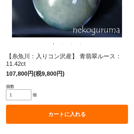
【糸魚川：入りコン沢産】 青翡翠ルース：
11.42ct
107,800円(税9,800円)
個数
個
カートに入れる