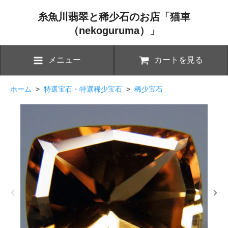
糸魚川翡翠と稀少石のお店「猫車
（nekoguruma）」
メニュー
カートを見る
ホーム
>
特選宝石・特選稀少宝石
>
稀少宝石