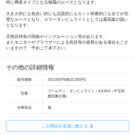
特に稀産タイプとなる秘蔵のルースとなります。
大きさ的にも色合い的にも品質的にもカット研磨的にも全てが完
璧なルースとなり、カラーダンビュライトとしては最高級の扱い
となります。
天然石特有の瑕疵やインクルージョン等があります。
またモニターやブラウザーによる色目等の差異がある場合もござ
いますので、予めご了承下さい。
その他の詳細情報
販売価格
352,000円(税32,000円)
ゴールデン・ダンビュライト：4.635ct（中宝研
型番
鑑別書付属）
在庫状況
個
この商品を友達に教える