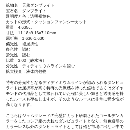
鉱物名：天然ダンブライト
宝石名：ダンブライト
透明度と色：透明褐黄色
カットの形式：クッションファンシーカット
重量：4.635ct
寸法：11.18×9.16×7.10mm
屈折率：1.636-1.630
偏光性：複屈折性
多色性：認む
蛍光性：認む
比重：3.00（静水法）
分光性：ディディミウムラインを認む
拡大検査：液体内包物
特有の分光性となるディディミウムラインが認められるダンビュ
ライトは屈折率が高く特有の光沢感を持った鉱物で古くはダイヤ
モンドの代用品として扱われていた程に美しい輝きと透明感を持
ったルースも存在しますが、そのようなルースは非常に稀少性が
高くなります。
こちらはジェムグレードの完璧にカット研磨されたゴールデンカ
ラーをしたロシア産の大粒なダンビュライトとなり、無色透明の
カラーレス以外のダンビュライトとしては殆ど市場に出ない中で