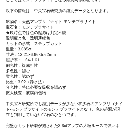
以下の情報は、中央宝石研究所の鑑別データとなります。
鉱物名：天然アンブリゴナイト-モンテブラサイト
宝石名：モンテブラサイト
★現時点では色の起源は判定不能
透明度と色：透明薄緑色
カットの形式：ステップカット
重量：3.685ct
寸法：12.21×6.86×5.62mm
屈折率：1.64-1.61
偏光性：複屈折性
多色性：認む
蛍光性：認めず
比重：3.02（静水法）
分光性：特に必要な吸収を認めず
拡大検査：液膜内包物
中央宝石研究所でも鑑別データが少ない稀少石のアンブリゴナイ
ト-モンテブラサイトのモンテブラサイトとなり、色の起源が現
在も判明していない宝石のひとつです。
完璧なカット研磨が施された3.6ctアップの大粒ルースで強いネ