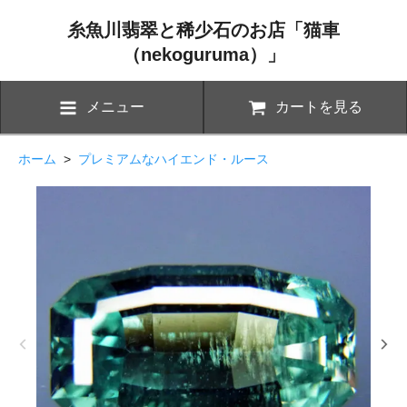
糸魚川翡翠と稀少石のお店「猫車
（nekoguruma）」
メニュー
カートを見る
ホーム
>
プレミアムなハイエンド・ルース