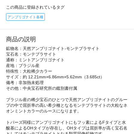
この商品に登録されているタグ
アンブリゴナイト各種
商品の説明
鉱物名：天然アンブリゴナイト-モンテブラサイト
宝石名：モンテブラサイト
通称：ミントアンブリゴナイト
産地：ブラジル産
特殊性：大粒稀少カラー
サイズ：約 12.21mm×6.86mm×5.62mm（3.685ct）
備考：非加熱未処理
その他：中央宝石研究所の鑑別書付属
ブラジル産の稀少宝石のひとつで天然アンブリゴナイトのグルー
プの中で屈折率の高い希少種となるモンテブラサイトの大粒なネ
オンミントカラーのルースになります。
トパーズ同様にアンブリゴナイトにもフッ素によるFタイプと水
酸基によるOHタイプが存在し、OHタイプは屈折率が高く宝石名
としてはモンテブラサイトとなる類質同像鉱物です。