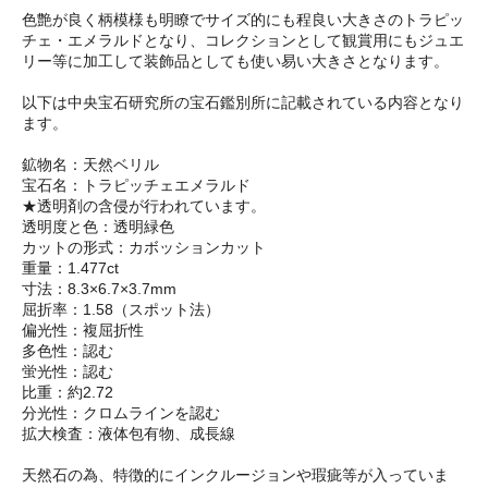
色艶が良く柄模様も明瞭でサイズ的にも程良い大きさのトラピッ
チェ・エメラルドとなり、コレクションとして観賞用にもジュエ
リー等に加工して装飾品としても使い易い大きさとなります。
以下は中央宝石研究所の宝石鑑別所に記載されている内容となり
ます。
鉱物名：天然ベリル
宝石名：トラピッチェエメラルド
★透明剤の含侵が行われています。
透明度と色：透明緑色
カットの形式：カボッションカット
重量：1.477ct
寸法：8.3×6.7×3.7mm
屈折率：1.58（スポット法）
偏光性：複屈折性
多色性：認む
蛍光性：認む
比重：約2.72
分光性：クロムラインを認む
拡大検査：液体包有物、成長線
天然石の為、特徴的にインクルージョンや瑕疵等が入っていま