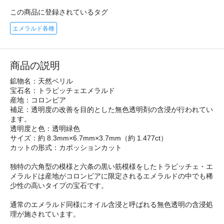
この商品に登録されているタグ
エメラルド各種
商品の説明
鉱物名：天然ベリル
宝石名：トラピッチェエメラルド
産地：コロンビア
補足：透明度の改善を目的とした無色透明剤の含浸が行われてい
ます。
透明度と色：透明緑色
サイズ：約 8.3mm×6.7mm×3.7mm（約 1.477ct）
カットの形式：カボッションカット
独特の六角型の模様と六条の黒い筋模様をしたトラピッチェ・エ
メラルドは産地がコロンビアに限定されるエメラルドの中でも稀
少性の高いタイプの宝石です。
通常のエメラルド同様にオイル含浸と呼ばれる無色透明の含浸処
理が施されています。