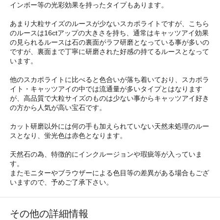
インボー等の光彩効果を持ったタイプもあります。
あまり大粒サイズのルースが少ないスカポライトですが、こちら
のルースは16ctアップの大きさを持ち、通常はキャッツアイ効果
の見られるルースは石の裏面がラフ研磨となっている事が多いの
ですが、裏面まで丁寧に研磨された好感の持てるルースとなって
います。
他のスカポライトに比べると色合いが落ち着いており、スカポラ
イト・キャッツアイの中では流通量が多いタイプとはなります
が、高品質で大粒サイズのものは少ない事からキャッツアイ好き
の方から人気が高い宝石です。
カット研磨以外には何の手も加えられていない天然未処理のルー
スとなり、蛍光色は赤色となります。
天然石の為、特徴的にインクルージョンや瑕疵等が入っていま
す。
またモニターやブラウザーによる色目等の差異がある場合もござ
いますので、予めご了承下さい。
その他の詳細情報