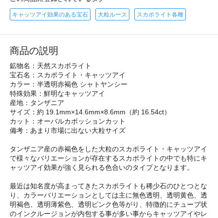
キャッツアイ効果のある宝石
大粒ルース
スカポライト各種
商品の説明
鉱物名：天然スカポライト
宝石名：スカポライト・キャッツアイ
カラー：半透明赤褐色 シャトヤンシー
特殊効果：鮮明なキャッツアイ
産地：タンザニア
サイズ：約 19.1mm×14.6mm×8.6mm（約 16.54ct）
カット：オーバルカボッションカット
備考：あまり市場に出ない大粒サイズ
タンザニア産の赤褐色をした大粒のスカポライト・キャッツアイ
で様々なバリエーションが存在するスカポライトの中でも特にキ
ャッツアイ効果が強く見られる色合いのタイプとなります。
最近は知名度が高まってきたスカポライトも稀少石のひとつとな
り、カラーバリエーションとしては主に無色透明、透明黄色、透
明褐色、透明薄紫色、透明ピンク色等がり、特徴的にチューブ状
のインクルージョンが内包する事が多い事からキャッツアイやレ