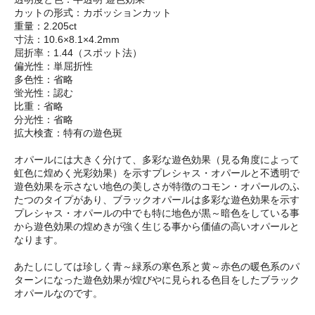
カットの形式：カボッションカット
重量：2.205ct
寸法：10.6×8.1×4.2mm
屈折率：1.44（スポット法）
偏光性：単屈折性
多色性：省略
蛍光性：認む
比重：省略
分光性：省略
拡大検査：特有の遊色斑
オパールには大きく分けて、多彩な遊色効果（見る角度によって
虹色に煌めく光彩効果）を示すプレシャス・オパールと不透明で
遊色効果を示さない地色の美しさが特徴のコモン・オパールのふ
たつのタイプがあり、ブラックオパールは多彩な遊色効果を示す
プレシャス・オパールの中でも特に地色が黒～暗色をしている事
から遊色効果の煌めきが強く生じる事から価値の高いオパールと
なります。
あたしにしては珍しく青～緑系の寒色系と黄～赤色の暖色系のパ
ターンになった遊色効果が煌びやに見られる色目をしたブラック
オパールなのです。