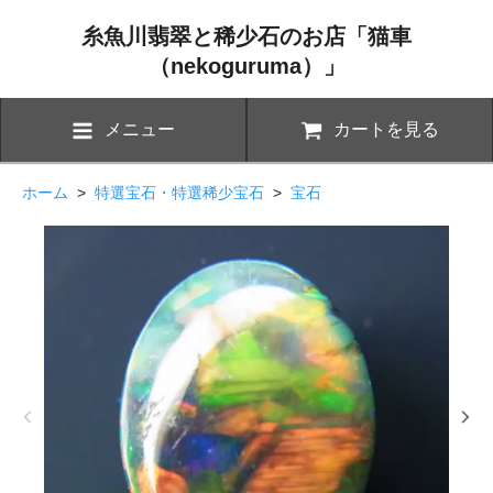
糸魚川翡翠と稀少石のお店「猫車
（nekoguruma）」
メニュー
カートを見る
ホーム
>
特選宝石・特選稀少宝石
>
宝石