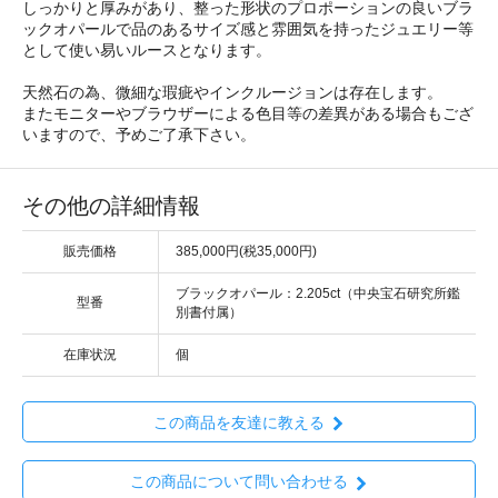
しっかりと厚みがあり、整った形状のプロポーションの良いブラ
ックオパールで品のあるサイズ感と雰囲気を持ったジュエリー等
として使い易いルースとなります。
天然石の為、微細な瑕疵やインクルージョンは存在します。
またモニターやブラウザーによる色目等の差異がある場合もござ
いますので、予めご了承下さい。
その他の詳細情報
販売価格
385,000円(税35,000円)
ブラックオパール：2.205ct（中央宝石研究所鑑
型番
別書付属）
在庫状況
個
この商品を友達に教える
この商品について問い合わせる