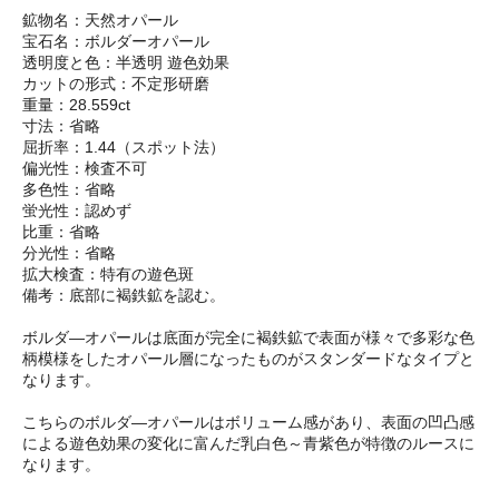
鉱物名：天然オパール
宝石名：ボルダーオパール
透明度と色：半透明 遊色効果
カットの形式：不定形研磨
重量：28.559ct
寸法：省略
屈折率：1.44（スポット法）
偏光性：検査不可
多色性：省略
蛍光性：認めず
比重：省略
分光性：省略
拡大検査：特有の遊色斑
備考：底部に褐鉄鉱を認む。
ボルダ―オパールは底面が完全に褐鉄鉱で表面が様々で多彩な色
柄模様をしたオパール層になったものがスタンダードなタイプと
なります。
こちらのボルダ―オパールはボリューム感があり、表面の凹凸感
による遊色効果の変化に富んだ乳白色～青紫色が特徴のルースに
なります。