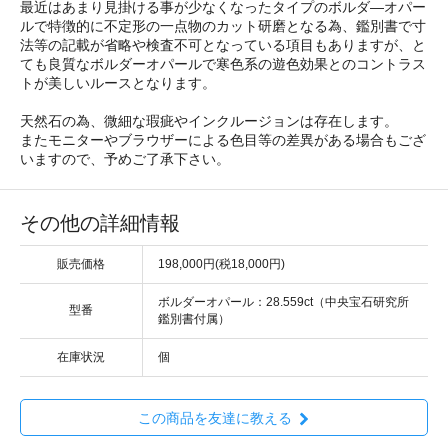
最近はあまり見掛ける事が少なくなったタイプのボルダ―オパー
ルで特徴的に不定形の一点物のカット研磨となる為、鑑別書で寸
法等の記載が省略や検査不可となっている項目もありますが、と
ても良質なボルダーオパールで寒色系の遊色効果とのコントラス
トが美しいルースとなります。
天然石の為、微細な瑕疵やインクルージョンは存在します。
またモニターやブラウザーによる色目等の差異がある場合もござ
いますので、予めご了承下さい。
その他の詳細情報
販売価格
198,000円(税18,000円)
ボルダーオパール：28.559ct（中央宝石研究所
型番
鑑別書付属）
在庫状況
個
この商品を友達に教える