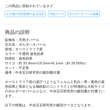
この商品に登録されているタグ
その他の光彩効果のある宝石
大粒ルース
ボルダーオパール各種
商品の説明
鉱物名：天然オパール
宝石名：ボルダ―オパール
産地：オーストラリア産
カラー：不透明 遊色効果
特殊性：遊色効果
サイズ：約 33.9mm×19.3mm×6.1mm（約 28.559ct）
カット：不定形
備考：中央宝石研究所の鑑別書付属
オーストラリア産の波打つようなフォルムと乳白～青～紫色の遊
色効果と母岩となる褐鉄鉱のコントラストが特徴的な大粒サイズ
のボルダーオパールとなり、中央宝石研究所の鑑別書が付属てい
ます。
以下の情報は、中央宝石研究所の鑑別データとなります。