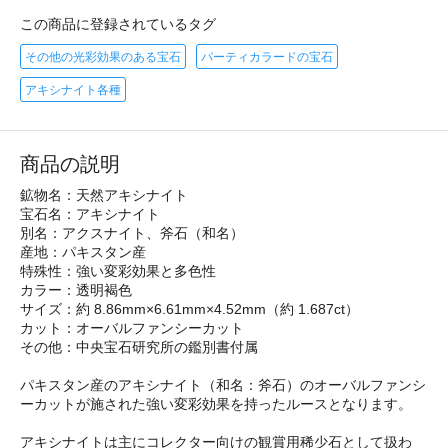
この商品に登録されているタグ
その他の光彩効果のある宝石
パーティカラードの宝石
アキシナイト各種
商品の説明
鉱物名：天然アキシナイト
宝石名：アキシナイト
別名：アクスナイト、斧石（和名）
産地：パキスタン産
特殊性：強い変彩効果と多色性
カラー：透明褐色
サイズ：約 8.86mm×6.61mm×4.52mm（約 1.687ct）
カット：オーバルファンシーカット
その他：中央宝石研究所の鑑別書付属
パキスタン産のアキシナイト（和名：斧石）のオーバルファンシ
ーカットが施された強い変彩効果を持ったルースとなります。
アキシナイトは主にコレクター向けの観賞用稀少石として扱わ