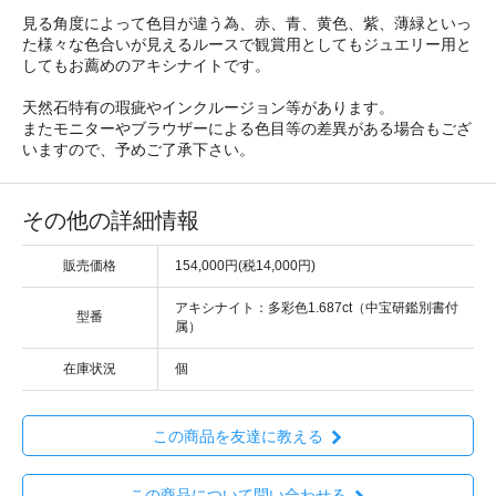
見る角度によって色目が違う為、赤、青、黄色、紫、薄緑といっ
た様々な色合いが見えるルースで観賞用としてもジュエリー用と
してもお薦めのアキシナイトです。
天然石特有の瑕疵やインクルージョン等があります。
またモニターやブラウザーによる色目等の差異がある場合もござ
いますので、予めご了承下さい。
その他の詳細情報
販売価格
154,000円(税14,000円)
アキシナイト：多彩色1.687ct（中宝研鑑別書付
型番
属）
在庫状況
個
この商品を友達に教える
この商品について問い合わせる