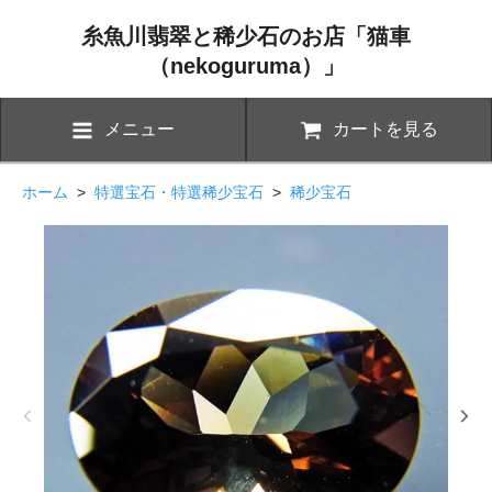
糸魚川翡翠と稀少石のお店「猫車
（nekoguruma）」
メニュー
カートを見る
ホーム
>
特選宝石・特選稀少宝石
>
稀少宝石