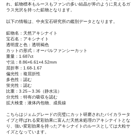
れ、鉱物標本もルースもファンの多い結晶が斧のように見えるガ
ラス光沢を持った鉱物となります。
以下の情報は、中央宝石研究所の鑑別データとなります。
鉱物名：天然アキシナイト
宝石名：アキシナイト
透明度と色：透明褐色
カットの形式：オーバルファンシーカット
重量：1.687ct
寸法：8.86×6.61×4.52mm
屈折率：1.68-1.67
偏光性：複屈折性
多色性：認む
蛍光性：認む
比重：3.25～3.36（静水法）
分光性：特有の吸収を認む
拡大検査：液体内包物、成長線
こちらはジェムグレードの完璧にカット研磨されたバイカラータ
イプと呼ばれる変彩効果に富んだ天然未処理のアキシナイトとな
り、強い変彩効果を持ったアキシナイトのルースとしては大粒サ
イズとなっています。