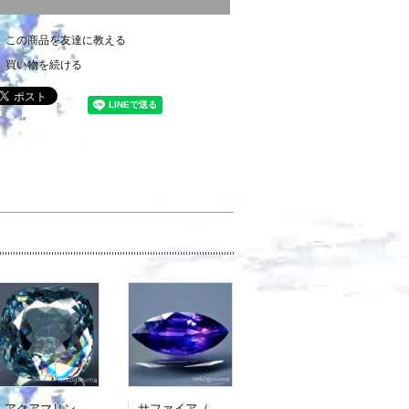
この商品を友達に教える
買い物を続ける
アクアマリン（光彩効果）：15.893ct（中央宝石研究所鑑別書付属）
サファイア（パーティカラード）：2.136ct（非加熱：中宝研鑑別書付属）