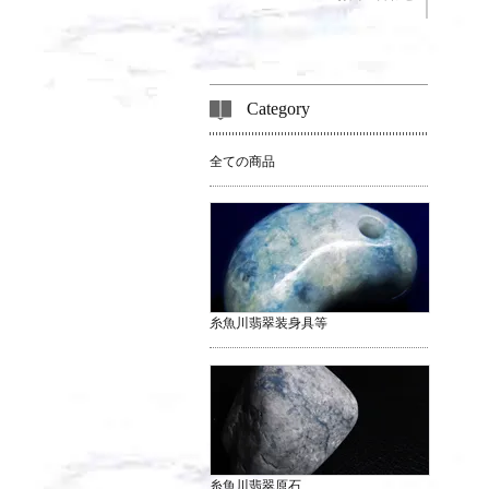
Category
全ての商品
糸魚川翡翠装身具等
糸魚川翡翠原石