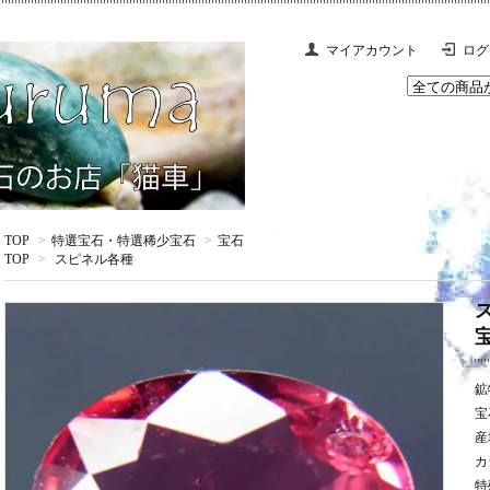
マイアカウント
ログ
TOP
>
特選宝石・特選稀少宝石
>
宝石
TOP
>
スピネル各種
鉱
宝
産
カ
特