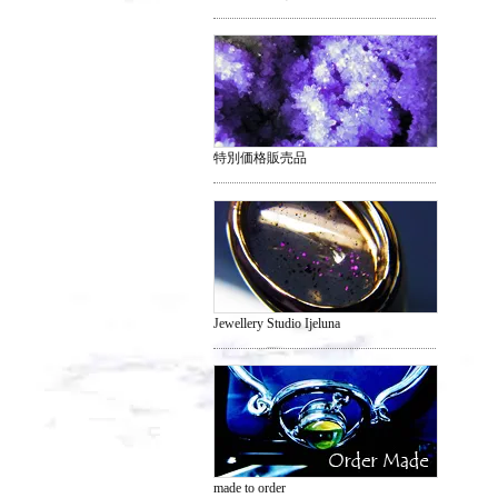
特別価格販売品
Jewellery Studio Ijeluna
made to order