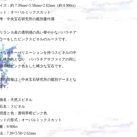
イズ：約 7.39mm×5.58mm×2.62mm（約 0.906ct）
ット：オーバルミックスカット
考：中央宝石研究所の鑑別書付属
リランカ産の透明感の高い華やかなパパラチア
ラーをしたピンクスピネルのルースです。
々なカラーバリエーションを持つスピネルの中
も稀少色となり、パパラチアサファイアの同じ
明帯橙ピンク色をした稀少な宝石です。
下の情報は、中央宝石研究所の鑑別データとな
ます。
物名：天然スピネル
石名：スピネル
明度と色：透明帯橙ピンク色
ットの形式：オーバルミックスカット
量：0.906ct
：7.39×5.58×2.62mm