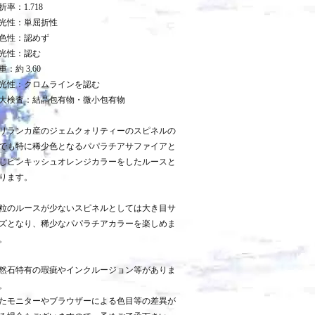
折率：1.718
光性：単屈折性
色性：認めず
光性：認む
重：約 3.60
光性：クロムラインを認む
大検査：結晶包有物・微小包有物
リランカ産のジェムクォリティーのスピネルの
でも特に稀少色となるパパラチアサファイアと
じピンキッシュオレンジカラーをしたルースと
ります。
粒のルースが少ないスピネルとしては大き目サ
ズとなり、稀少なパパラチアカラーを楽しめま
。
然石特有の瑕疵やインクルージョン等がありま
。
たモニターやブラウザーによる色目等の差異が