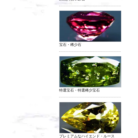
宝石・稀少石
特選宝石・特選稀少宝石
プレミアムなハイエンド・ルース