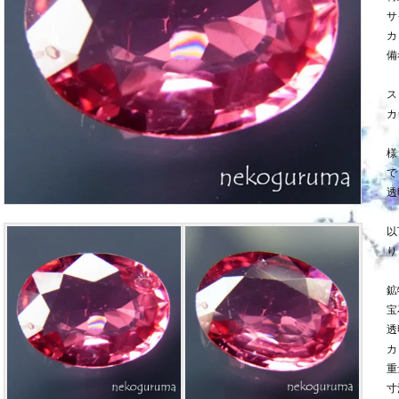
サ
カ
備
ス
カ
様
で
透
以
り
鉱
宝
透
カ
重
寸法