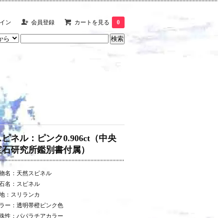
イン
会員登録
カートを見る
0
スピネル：ピンク0.906ct（中央
宝石研究所鑑別書付属）
物名：天然スピネル
石名：スピネル
地：スリランカ
ラー：透明帯橙ピンク色
殊性：パパラチアカラー