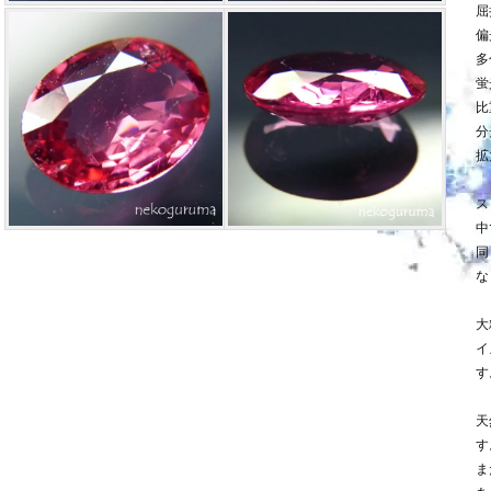
屈
偏
多
蛍
比
分
拡
ス
中
同
な
大
イ
す
天
す
ま