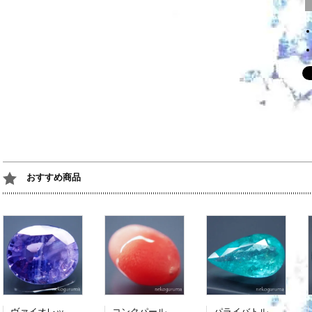
おすすめ商品
ヴァイオレットサファイア：7.418ct（非加熱：中宝研鑑別書付属）
コンクパール：0.990ct（中央宝石研究所鑑別書付属）
パライバトルマリン：3.482ct（中央宝石研究所鑑別書付属）