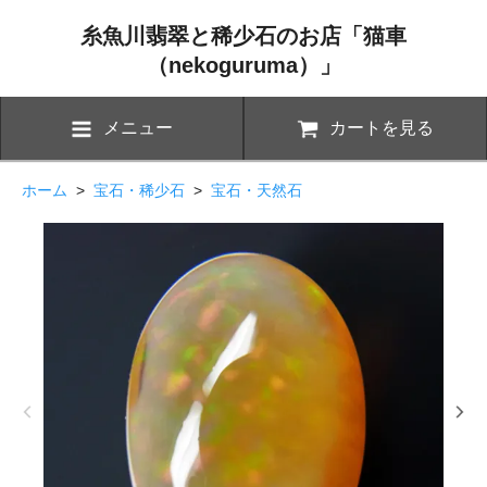
糸魚川翡翠と稀少石のお店「猫車
（nekoguruma）」
メニュー
カートを見る
ホーム
>
宝石・稀少石
>
宝石・天然石