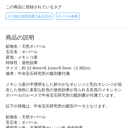
この商品に登録されているタグ
その他の光彩効果のある宝石
オパール各種
商品の説明
鉱物名：天然オパール
宝石名：オパール
産地：メキシコ産
特殊性：遊色効果
サイズ：約 12.8mm×9.1mm×5.5mm（3.382ct）
備考：中央宝石研究所の鑑別書付属
メキシコ産の半透明をした鮮やかなオレンジと乳白オレンジが混
在した地色に多彩な虹色の遊色効果が見られる良質のメキシカン
オパールのルースで中央宝石研究所の鑑別書が付属ています。
以下の情報は、中央宝石研究所の鑑別データとなります。
鉱物名：天然オパール
宝石名：オパール
透明度と色：半透明薄オレンジ色 遊色効果