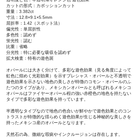
カットの形式：カボッションカット
重量：3.382ct
寸法：12.8×9.1×5.5mm
屈折率：1.42（スポット法）
偏光性：単屈折性
多色性：認めず
蛍光性：認む
比重：省略
分光性：特に必要な吸収を認めず
拡大検査：特有の遊色斑
オパールには大きく分けて、多彩な遊色効果（見る角度によって
虹色に煌めく光彩効果）を示すプレシャス・オパールと不透明で
遊色効果を示さない地色の美しさが特徴のコモン・オパールのふ
たつのタイプがあり、メキシカンオパールとも呼ばれるメキシコ
オパールはファイヤーオパール程の強い赤橙色の地色を持たない
タイプで多彩な遊色効果を持っています。
半透明なタイプなので地色の色合いが鮮やかで遊色効果とのコン
トラストが特徴的な揺らめく遊色効果が生じる神秘的な美しさを
持ったメキシコ産のオパールとなります。
天然石の為、微細な瑕疵やインクルージョンは存在します。