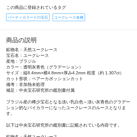
この商品に登録されているタグ
パーティカラードの宝石
ユークレース各種
商品の説明
鉱物名：天然ユークレース
宝石名：ユークレース
産地：ブラジル
カラー：透明灰青色（グラデーション）
サイズ：縦8.4mm×横4.8mm×厚み4.2mm 程度（約 1.307ct）
カット形状：ペアーカボッションカット
備考：非加熱未処理
補足：中央宝石研究所の鑑別書付属
ブラジル産の稀少宝石となる淡い乳白色～淡い灰青色のグラデー
ション的なバイカラーになったユークレースのルースとなりま
す。
以下は中央宝石研究所の鑑別書に記載されている内容です。
鉱物名：天然ユークレース