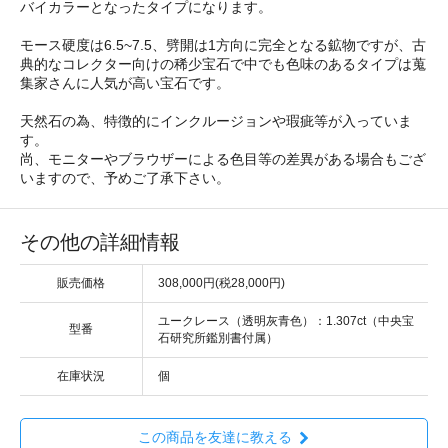
バイカラーとなったタイプになります。
モース硬度は6.5~7.5、劈開は1方向に完全となる鉱物ですが、古
典的なコレクター向けの稀少宝石で中でも色味のあるタイプは蒐
集家さんに人気が高い宝石です。
天然石の為、特徴的にインクルージョンや瑕疵等が入っていま
す。
尚、モニターやブラウザーによる色目等の差異がある場合もござ
いますので、予めご了承下さい。
その他の詳細情報
販売価格
308,000円(税28,000円)
ユークレース（透明灰青色）：1.307ct（中央宝
型番
石研究所鑑別書付属）
在庫状況
個
この商品を友達に教える