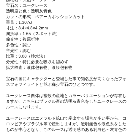
宝石名：ユークレース
透明度と色：透明灰青色
カットの形式：ペアーカボッションカット
重量：1.307ct
寸法：8.4×4.8×4.2mm
屈折率：1.65（スポット法）
偏光性：複屈折性
多色性：認む
蛍光性：認む
比重：3.08（静水法）
分光性：特に必要な吸収を認めず
拡大検査：液体包有物、液膜包有物
宝石の国にキャラクターと登場した事で知名度が高くなったフォ
スフォフィライトと並ぶ稀少宝石のひとつです。
ユークレース自体は複数の産地とカラーバリエーションが存在し
ますが、こちらはブラジル産の透明灰青色をしたユークレースの
ルースになります。
ユークレースはエメラルド鉱山で産出する場合が多い事から、コ
ロンビアやブラジル等で産出しますが、透明無色や淡色系をした
ものが中心となり、このルースは透明感のある乳白色～灰青色の