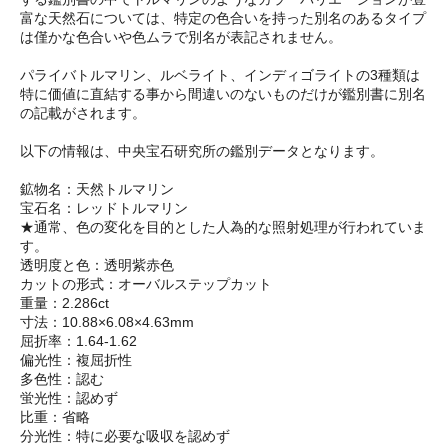
富な天然石については、特定の色合いを持った別名のあるタイプ
は僅かな色合いや色ムラで別名が表記されません。
パライバトルマリン、ルベライト、インディゴライトの3種類は
特に価値に直結する事から間違いのないものだけが鑑別書に別名
の記載がされます。
以下の情報は、中央宝石研究所の鑑別データとなります。
鉱物名：天然トルマリン
宝石名：レッドトルマリン
★通常、色の変化を目的とした人為的な照射処理が行われていま
す。
透明度と色：透明紫赤色
カットの形式：オーバルステップカット
重量：2.286ct
寸法：10.88×6.08×4.63mm
屈折率：1.64-1.62
偏光性：複屈折性
多色性：認む
蛍光性：認めず
比重：省略
分光性：特に必要な吸収を認めず