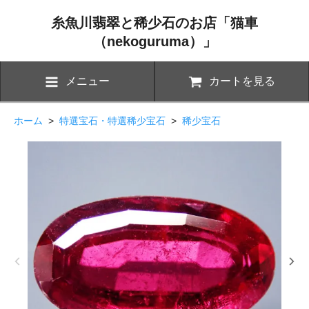
糸魚川翡翠と稀少石のお店「猫車
（nekoguruma）」
メニュー
カートを見る
ホーム
>
特選宝石・特選稀少宝石
>
稀少宝石