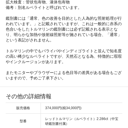
拡大検査：管状包有物、液体包有物
備考：別名ルベライトと呼ばれています。
鑑別書には「通常、色の改善を目的とした人為的な照射処理が行
われています。」と記載されていますが、これは一般的に赤系の
色合いをしたトルマリンの鑑別書には必ず記載される表示とな
り、明らかな加熱や放射線照射等が施されている場合、「通常」
という表記がされません。
トルマリンの中でもパライバやインディゴライトと並んで知名度
の高い稀少なルベライトですが、天然石となる為、特徴的に瑕瑕
やインクルージョンがあります。
またモニターやブラウザーによる色目等の差異がある場合もござ
いますので、予めご了承下さい。
その他の詳細情報
販売価格
374,000円(税34,000円)
レッドトルマリン（ルベライト）2.286ct（中宝
型番
研鑑別書付属）