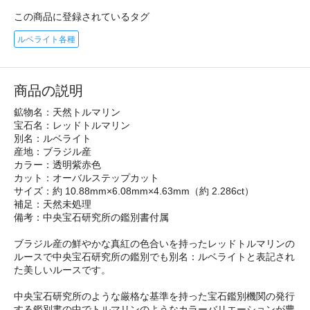
この商品に登録されているタグ
ルベライト各種
商品の説明
鉱物名：天然トルマリン
宝石名：レッドトルマリン
別名：ルベライト
産地：ブラジル産
カラー：透明紫赤色
カット：オーバルステップカット
サイズ：約 10.88mm×6.08mm×4.63mm（約 2.286ct）
補足：天然未処理
備考：中央宝石研究所の鑑別書付属
ブラジル産の鮮やかな真紅の色合いを持ったレッドトルマリンの
ルースで中央宝石研究所の鑑別でも別名：ルベライトと表記され
た美しいルースです。
中央宝石研究所のような厳格な基準を持った宝石鑑別機関の発行
する鑑別書の中でトルマリンのようなカラーバリエーションが豊