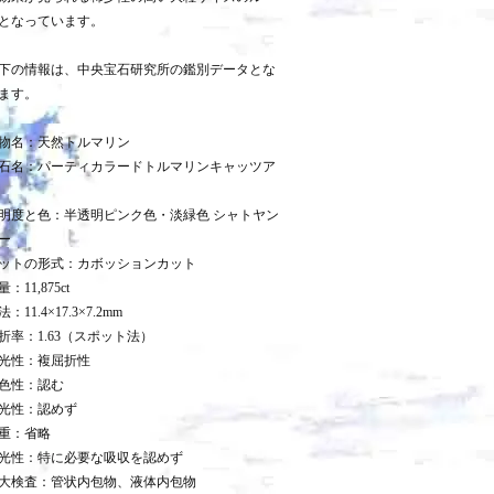
となっています。
下の情報は、中央宝石研究所の鑑別データとな
ます。
物名：天然トルマリン
石名：パーティカラードトルマリンキャッツア
明度と色：半透明ピンク色・淡緑色 シャトヤン
ー
ットの形式：カボッションカット
：11,875ct
：11.4×17.3×7.2mm
折率：1.63（スポット法）
光性：複屈折性
色性：認む
光性：認めず
重：省略
光性：特に必要な吸収を認めず
大検査：管状内包物、液体内包物