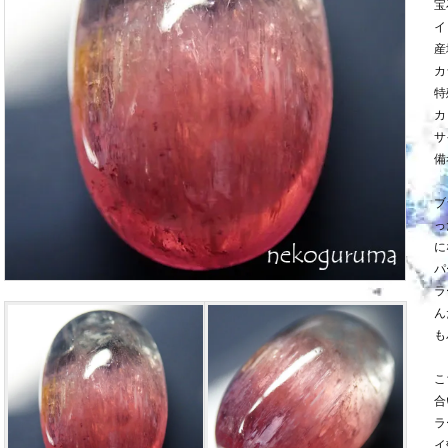
宝
イ
産
カ
特
カ
サ
備
ブ
っ
に
パ
ラ
ん
も
こ
合
ラ
イ