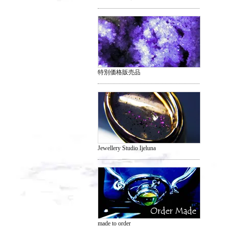
特別価格販売品
Jewellery Studio Ijeluna
made to order