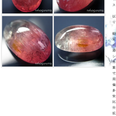
ス
以
り
鉱
宝
イ
透
シ
カ
重量
寸法
屈
偏
多
蛍
比
分
拡