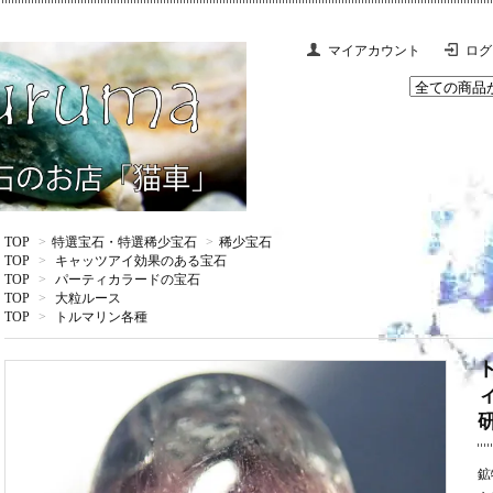
マイアカウント
ログ
TOP
>
特選宝石・特選稀少宝石
>
稀少宝石
TOP
>
キャッツアイ効果のある宝石
TOP
>
パーティカラードの宝石
TOP
>
大粒ルース
TOP
>
トルマリン各種
ィ
鉱