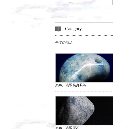
Category
全ての商品
糸魚川翡翠装身具等
糸魚川翡翠原石