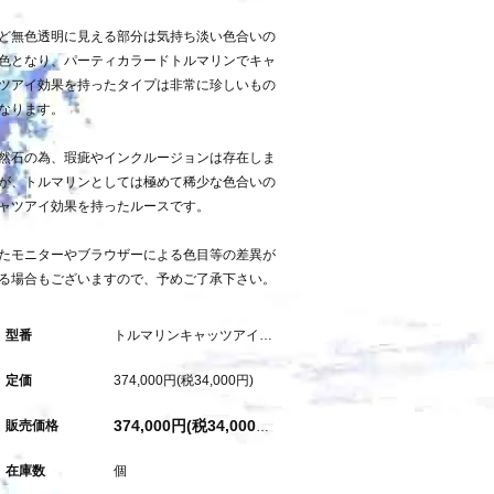
ど無色透明に見える部分は気持ち淡い色合いの
色となり、パーティカラードトルマリンでキャ
ツアイ効果を持ったタイプは非常に珍しいもの
なります。
然石の為、瑕疵やインクルージョンは存在しま
が、トルマリンとしては極めて稀少な色合いの
ャツアイ効果を持ったルースです。
たモニターやブラウザーによる色目等の差異が
る場合もございますので、予めご了承下さい。
型番
トルマリンキャッツアイ（パーティーカラード）：11.875ct（中宝研鑑別書付属）
定価
374,000円(税34,000円)
販売価格
374,000円(税34,000円)
在庫数
個