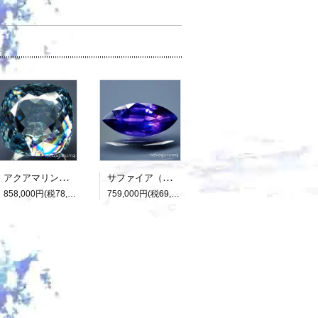
アクアマリン（光彩効果）：15.893ct（中央宝石研究所鑑別書付属）
サファイア（パーティカラード）：2.136ct（非加熱：中宝研鑑別書付属）
858,000円(税78,000円)
759,000円(税69,000円)