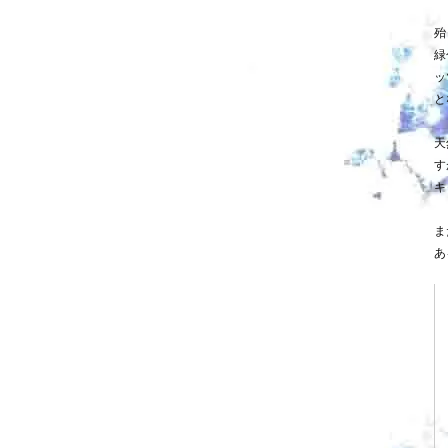
殆
緑
ッ
と
天
す
キ
ま
あ