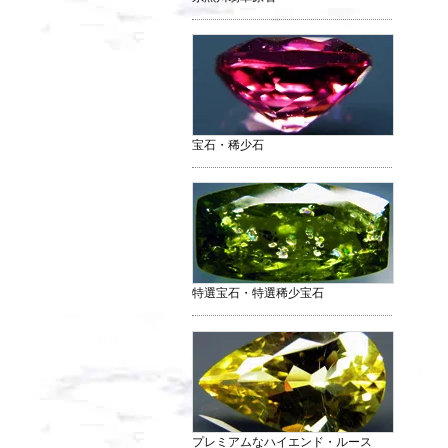
宝石・稀少石
特選宝石・特選稀少宝石
プレミアムなハイエンド・ルース