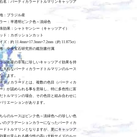
石名：パーティカラードトルマリンキャッツア
地：ブラジル産
ラー：半透明ピンク色～淡緑色
殊効果：シャトヤンシー（キャッツアイ）
ット：カボッションカット
イズ：約 11.4mm×17.3mm×7.2mm（約 11.875ct）
考：中央宝石研究所の鑑別書付属
ラジル産の非常に珍しいキャッツアイ効果を持
た大粒なパーティカラードトルマリンのルース
なります。
ーティカラードとは、複数の色目（パーティカ
ー）が認められる事を意味し、特に多色性に富
だトルマリンの場合、その色目と組み合わせに
バリエーションがあります。
ちらのルースはピンク色～淡緑色への珍しい色
いのグラデーションカラーになったパーティカ
ードトルマリンとなりますが、更にキャッツア
効果が見られる稀少性の高い大粒サイズのルー