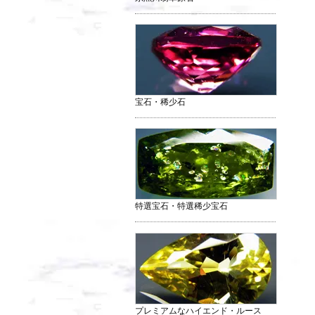
宝石・稀少石
特選宝石・特選稀少宝石
プレミアムなハイエンド・ルース