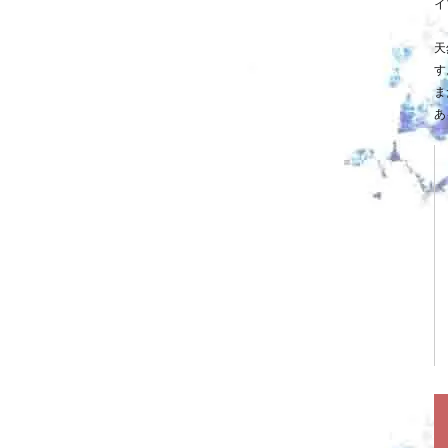
イ
天
す
ま
あ