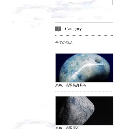
Category
全ての商品
糸魚川翡翠装身具等
糸魚川翡翠原石