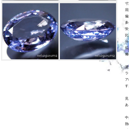
寸法
屈
偏
多
蛍
比
分
拡
備
澄
ラ
ア
す
見
あ
中
熱