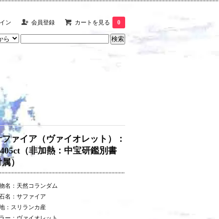
イン
会員登録
カートを見る
0
サファイア（ヴァイオレット）：
4.405ct（非加熱：中宝研鑑別書
付属）
物名：天然コランダム
石名：サファイア
地：スリランカ産
ラー：ヴァイオレット