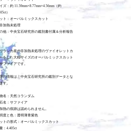
イズ：約 11.59mm×8.77mm×4.56mm（約
405ct）
ット：オーバルミックスカット
非加熱未処理
の他：中央宝石研究所の鑑別書付属＆分析報告
リランカ産の非加熱未処理のヴァイオレットカ
ーをした大粒サイズのオーバルミックスカット
サファイアです。
下の情報は、中央宝石研究所の鑑別データとな
ます。
物名：天然コランダム
石名：サファイア
加熱の痕跡は認められません。
明度と色：透明薄青紫色
ットの形式：オーバルミックスカット
量：4.405ct