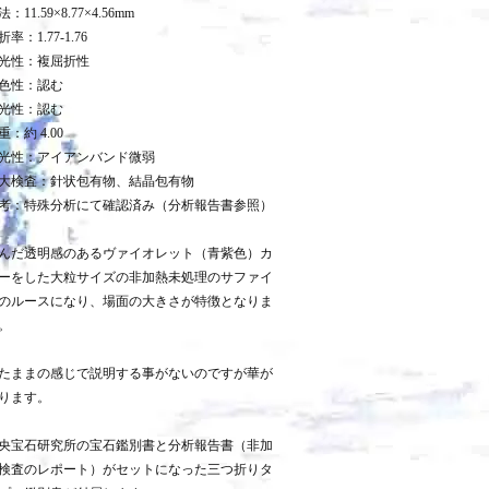
：11.59×8.77×4.56mm
折率：1.77-1.76
光性：複屈折性
色性：認む
光性：認む
重：約 4.00
光性：アイアンバンド微弱
大検査：針状包有物、結晶包有物
考：特殊分析にて確認済み（分析報告書参照）
んだ透明感のあるヴァイオレット（青紫色）カ
ーをした大粒サイズの非加熱未処理のサファイ
のルースになり、場面の大きさが特徴となりま
。
たままの感じで説明する事がないのですが華が
ります。
央宝石研究所の宝石鑑別書と分析報告書（非加
検査のレポート）がセットになった三つ折りタ