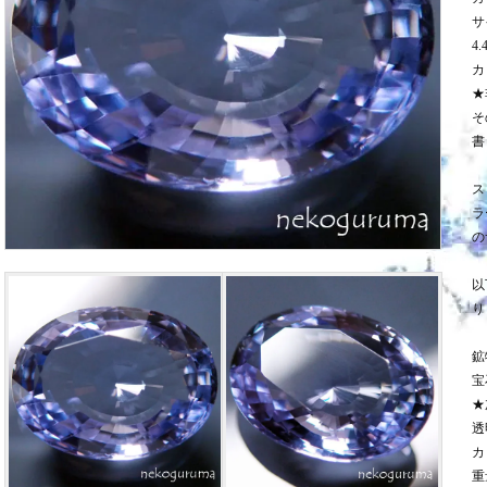
サ
4.
カ
★
そ
書
ス
ラ
の
以
り
鉱
宝
★
透
カ
重