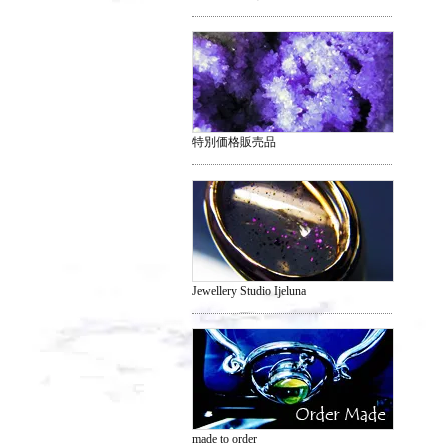
特別価格販売品
Jewellery Studio Ijeluna
made to order