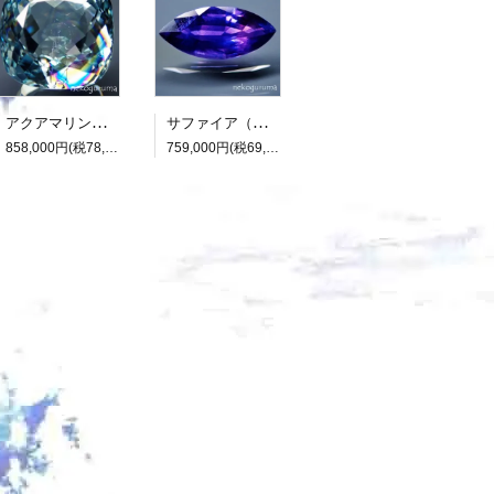
アクアマリン（光彩効果）：15.893ct（中央宝石研究所鑑別書付属）
サファイア（パーティカラード）：2.136ct（非加熱：中宝研鑑別書付属）
858,000円(税78,000円)
759,000円(税69,000円)