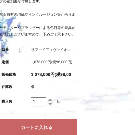
プの鑑別書が付属します。
然石特有の瑕疵やインクルージョン等がありま
。
たモニターやブラウザーによる色目等の差異が
る場合もございますので、予めご了承下さい。
型番
サファイア（ヴァイオレット）：4.405ct（非加熱：中宝研鑑別書付属）
定価
1,078,000円(税98,000円)
販売価格
1,078,000円(税98,000円)
在庫数
個
購入数
個