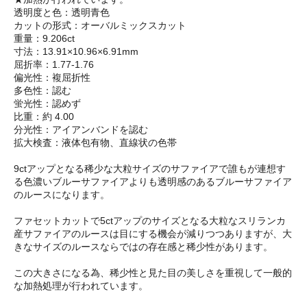
透明度と色：透明青色
カットの形式：オーバルミックスカット
重量：9.206ct
寸法：13.91×10.96×6.91mm
屈折率：1.77-1.76
偏光性：複屈折性
多色性：認む
蛍光性：認めず
比重：約 4.00
分光性：アイアンバンドを認む
拡大検査：液体包有物、直線状の色帯
9ctアップとなる稀少な大粒サイズのサファイアで誰もが連想す
る色濃いブルーサファイアよりも透明感のあるブルーサファイア
のルースになります。
ファセットカットで5ctアップのサイズとなる大粒なスリランカ
産サファイアのルースは目にする機会が減りつつありますが、大
きなサイズのルースならではの存在感と稀少性があります。
この大きさになる為、稀少性と見た目の美しさを重視して一般的
な加熱処理が行われています。