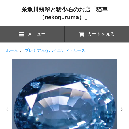
糸魚川翡翠と稀少石のお店「猫車
（nekoguruma）」
メニュー
カートを見る
ホーム
>
プレミアムなハイエンド・ルース