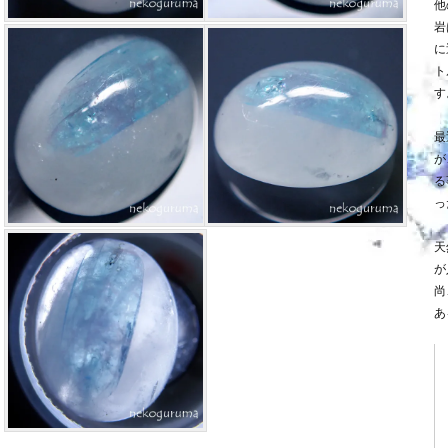
他
岩
に
ト
す
最
が
る
っ
天
が
尚
あ