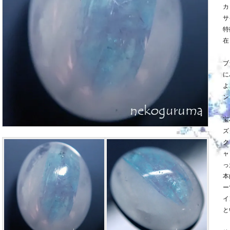
カ
サ
特
在
ブ
に
よ
ン
宝
ズ
ク
ャ
っ
本
ー
イ
と