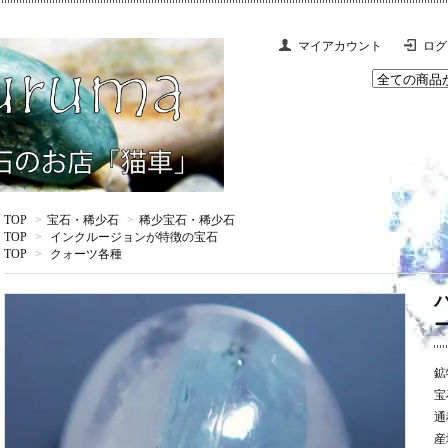
マイアカウント
ログ
TOP
>
宝石・稀少石
>
稀少宝石・稀少石
TOP
>
インクルージョンが特徴の宝石
TOP
>
クォーツ各種
ー
鉱
宝
通
産