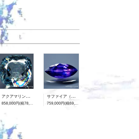
アクアマリン（光彩効果）：15.893ct（中央宝石研究所鑑別書付属）
サファイア（パーティカラード）：2.136ct（非加熱：中宝研鑑別書付属）
858,000円(税78,000円)
759,000円(税69,000円)