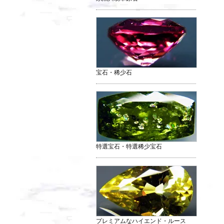
宝石・稀少石
特選宝石・特選稀少宝石
プレミアムなハイエンド・ルース