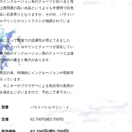
のインクルージョン系のクォーツと比べると母
は透明度の高い水晶というよりも半透明で白色
近い石英寄りとなりますが、その分、パライバ
ルマリンとのコントラストが強調されていま
。
近になって市場での流通性が増えてきました
、パライバトルマリンとクォーツが混在してい
事で他のインクルージョン系のクォーツとは違
た独特の趣きと魅力があります。
然石の為、特徴的にインクルージョンや瑕疵等
入っています。
、モニターやブラウザーによる色目等の差異が
る場合もございますので、予めご了承下さい。
型番
パライバトルマリン・イン・クォーツ：2.77ct
定価
62,700円(税5,700円)
62,700円(税5,700円)
販売価格