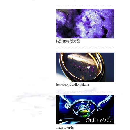
特別価格販売品
Jewellery Studio Ijeluna
made to order