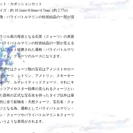
ット：カボッションカット
イズ：約 10.1mm×8.0mm×4.7mm（約 2.77ct）
徴：パライバトルマリンの柱状結晶の一部が混
ラジル産の母岩となる石英（クォーツ）の表面
パライバトルマリンの柱状結晶の一部が見える
うにカット研磨された通称：パライバトルマリ
・イン・クォーツのルースになります。
石学ではクォーツ類の宝石はアメジストやロー
クォーツ、シトリン、アメトリン、スモーキー
ォーツ、ルチレイティッドクォーツ、それにキ
ッツアイやスター効果の見られるクォーツとい
た固有の正式な宝石名を持ったタイプ以外は基
的に全て鉱物名：天然クォーツ、宝石名：クォ
ツとなる為、通称としてパライバトルマリン・
ン・クォーツやパライバトルマリン＆クォーツ
いうような表現がされます。