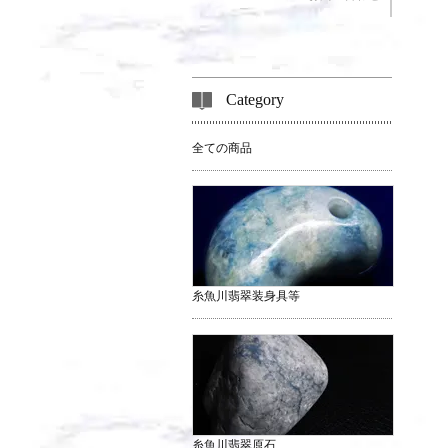
Category
全ての商品
糸魚川翡翠装身具等
糸魚川翡翠原石