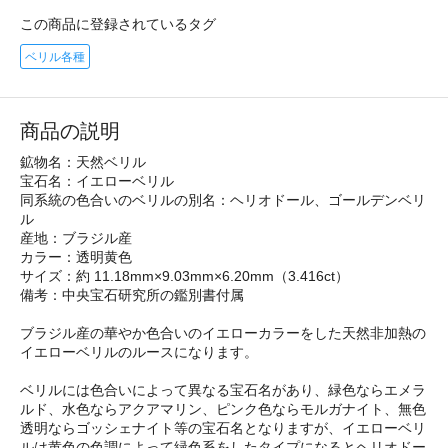
この商品に登録されているタグ
ベリル各種
商品の説明
鉱物名：天然ベリル
宝石名：イエローベリル
同系統の色合いのベリルの別名：ヘリオドール、ゴールデンベリ
ル
産地：ブラジル産
カラー：透明黄色
サイズ：約 11.18mm×9.03mm×6.20mm（3.416ct）
備考：中央宝石研究所の鑑別書付属
ブラジル産の華やか色合いのイエローカラーをした天然非加熱の
イエローベリルのルースになります。
ベリルには色合いによって異なる宝石名があり、緑色ならエメラ
ルド、水色ならアクアマリン、ピンク色ならモルガナイト、無色
透明ならゴッシェナイト等の宝石名となりますが、イエローベリ
ルは黄色の色調によって緑色系をしたタイプになるとヘリオドー