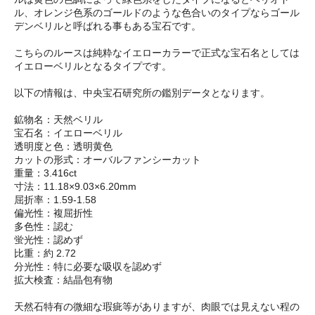
ル、オレンジ色系のゴールドのような色合いのタイプならゴール
デンベリルと呼ばれる事もある宝石です。
こちらのルースは純粋なイエローカラーで正式な宝石名としては
イエローベリルとなるタイプです。
以下の情報は、中央宝石研究所の鑑別データとなります。
鉱物名：天然ベリル
宝石名：イエローベリル
透明度と色：透明黄色
カットの形式：オーバルファンシーカット
重量：3.416ct
寸法：11.18×9.03×6.20mm
屈折率：1.59-1.58
偏光性：複屈折性
多色性：認む
蛍光性：認めず
比重：約 2.72
分光性：特に必要な吸収を認めず
拡大検査：結晶包有物
天然石特有の微細な瑕疵等がありますが、肉眼では見えない程の