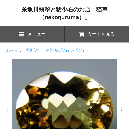
糸魚川翡翠と稀少石のお店「猫車
（nekoguruma）」
メニュー
カートを見る
ホーム
>
特選宝石・特選稀少宝石
>
宝石