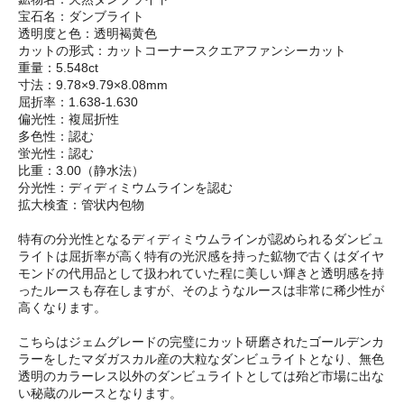
宝石名：ダンブライト
透明度と色：透明褐黄色
カットの形式：カットコーナースクエアファンシーカット
重量：5.548ct
寸法：9.78×9.79×8.08mm
屈折率：1.638-1.630
偏光性：複屈折性
多色性：認む
蛍光性：認む
比重：3.00（静水法）
分光性：ディディミウムラインを認む
拡大検査：管状内包物
特有の分光性となるディディミウムラインが認められるダンビュ
ライトは屈折率が高く特有の光沢感を持った鉱物で古くはダイヤ
モンドの代用品として扱われていた程に美しい輝きと透明感を持
ったルースも存在しますが、そのようなルースは非常に稀少性が
高くなります。
こちらはジェムグレードの完璧にカット研磨されたゴールデンカ
ラーをしたマダガスカル産の大粒なダンビュライトとなり、無色
透明のカラーレス以外のダンビュライトとしては殆ど市場に出な
い秘蔵のルースとなります。