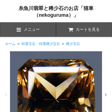
糸魚川翡翠と稀少石のお店「猫車
（nekoguruma）」
メニュー
カートを見る
ホーム
>
特選宝石・特選稀少宝石
>
稀少宝石