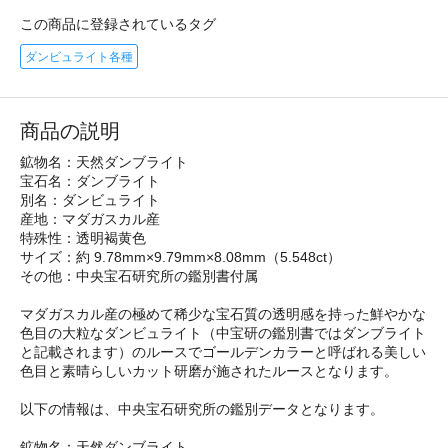
この商品に登録されているタグ
ダンビュライト各種
商品の説明
鉱物名：天然ダンブライト
宝石名：ダンブライト
別名：ダンビュライト
産地：マダガスカル産
特殊性：透明褐黄色
サイズ：約 9.78mm×9.79mm×8.08mm（5.548ct）
その他：中央宝石研究所の鑑別書付属
マダガスカル産の極めて稀少な宝石質の透明感を持った鮮やかな
色目の大粒なダンビュライト（中宝研の鑑別書ではダンブライト
と記載されます）のルースでゴールデンカラーと呼ばれる美しい
色目と素晴らしいカット研磨が施されたルースとなります。
以下の情報は、中央宝石研究所の鑑別データとなります。
鉱物名：天然ダンブライト