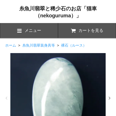
糸魚川翡翠と稀少石のお店「猫車
（nekoguruma）」
メニュー
カートを見る
ホーム
>
糸魚川翡翠装身具等
>
裸石（ルース）