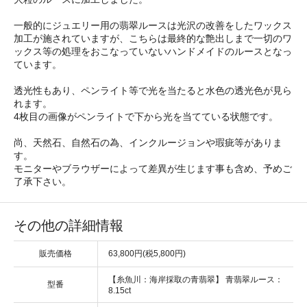
一般的にジュエリー用の翡翠ルースは光沢の改善をしたワックス
加工が施されていますが、こちらは最終的な艶出しまで一切のワ
ックス等の処理をおこなっていないハンドメイドのルースとなっ
ています。
透光性もあり、ペンライト等で光を当たると水色の透光色が見ら
れます。
4枚目の画像がペンライトで下から光を当てている状態です。
尚、天然石、自然石の為、インクルージョンや瑕疵等がありま
す。
モニターやブラウザーによって差異が生じます事も含め、予めご
了承下さい。
その他の詳細情報
販売価格
63,800円(税5,800円)
【糸魚川：海岸採取の青翡翠】 青翡翠ルース：
型番
8.15ct