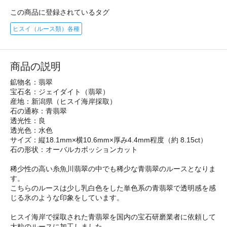
この商品に登録されているタグ
ヒスイ（ルース類）各種
商品の説明
鉱物名：翡翠
宝石名：ジェイダイト（翡翠）
産地：新潟県（ヒスイ海岸採取）
石の通称：青翡翠
透光性：良
透光色：水色
サイズ：縦18.1mm×横10.6mm×厚み4.4mm程度（約 8.15ct）
石の形状：オーバルカボッションカット
稀少性の高い糸魚川翡翠の中でも稀少な青翡翠のルースとなりま
す。
こちらのルースは少し乳白色をした単色系の青翡翠で透明感を感
じる氷のような印象をしています。
ヒスイ海岸で採取された青翡翠を国内の宝石研磨業者に依頼して
大粒のルースに加工しました。