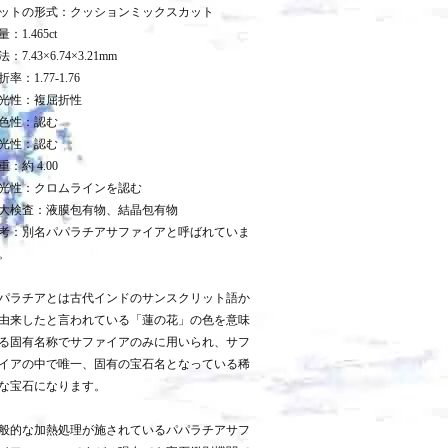
ットの形式：クッションミックスカット
量：1.465ct
：7.43×6.74×3.21mm
折率：1.77-1.76
光性：複屈折性
色性：認む
光性：認む
重：約 4.00
光性：クロムラインを認む
大検査：液膜包有物、結晶包有物
考：別名パパラチアサファイアと呼ばれていま
。
パラチアとは古代インドのサンスクリット語か
由来したと言われている「蓮の花」の色を意味
る固有名称でサファイアのみに用いられ、サフ
イアの中で唯一、固有の宝石名となっている稀
な宝石になります。
般的な加熱処理が施されているパパラチアサフ