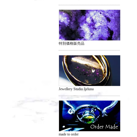
特別価格販売品
Jewellery Studio Ijeluna
made to order