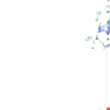
ァ
パ
合
天
す
ま
あ