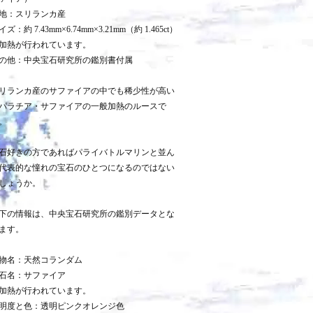
地：スリランカ産
イズ：約 7.43mm×6.74mm×3.21mm（約 1.465ct）
加熱が行われています。
の他：中央宝石研究所の鑑別書付属
リランカ産のサファイアの中でも稀少性が高い
パラチア・サファイアの一般加熱のルースで
。
石好きの方であればパライバトルマリンと並ん
代表的な憧れの宝石のひとつになるのではない
しょうか。
下の情報は、中央宝石研究所の鑑別データとな
ます。
物名：天然コランダム
石名：サファイア
加熱が行われています。
明度と色：透明ピンクオレンジ色