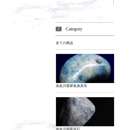
Category
全ての商品
糸魚川翡翠装身具等
糸魚川翡翠原石