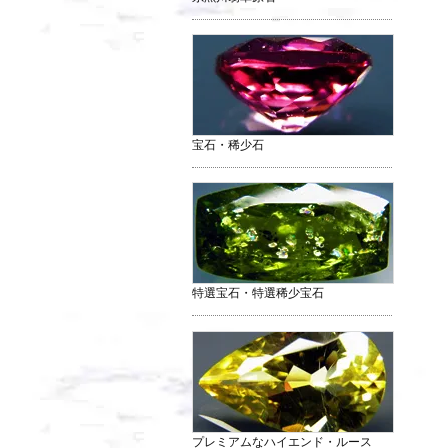
宝石・稀少石
特選宝石・特選稀少宝石
プレミアムなハイエンド・ルース