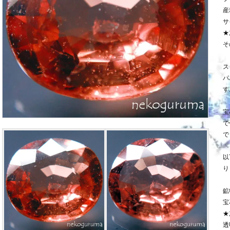
産
サ
★
そ
ス
パ
す
宝
で
で
以
り
鉱
宝
★
透