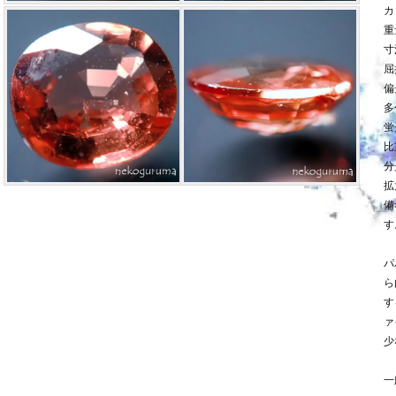
カ
重
寸法
屈
偏
多
蛍
比
分
拡
備
す
パ
ら
す
ァ
少
一