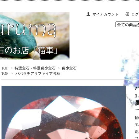
マイアカウント
ログ
TOP
>
特選宝石・特選稀少宝石
>
稀少宝石
TOP
>
パパラチアサファイア各種
鉱
宝
別
フ