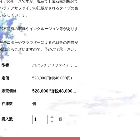
イアのルースですが、現在でも宝石鑑別機関で
パラチアサファイアの記載がされるタイプの色
いをしています。
然石特有の瑕疵やインクルージョン等がありま
。
たモニターやブラウザーによる色目等の差異が
る場合もございますので、予めご了承下さい。
型番
パパラチアサファイア：1.465ct（加熱：中宝研鑑別書付属）
定価
528,000円(税48,000円)
販売価格
528,000円(税48,000円)
在庫数
個
購入数
個