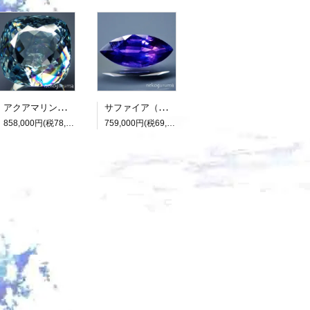
アクアマリン（光彩効果）：15.893ct（中央宝石研究所鑑別書付属）
サファイア（パーティカラード）：2.136ct（非加熱：中宝研鑑別書付属）
858,000円(税78,000円)
759,000円(税69,000円)