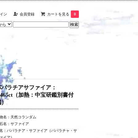
イン
会員登録
カートを見る
0
パパラチアサファイア：
1.465ct（加熱：中宝研鑑別書付
属）
物名：天然コランダム
石名：サファイア
名：パパラチア・サファイア（パパラチャ・サ
ァイア）