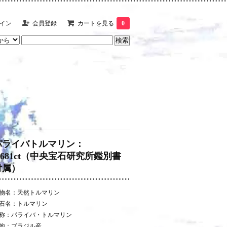
イン
会員登録
カートを見る
0
パライバトルマリン：
0.681ct（中央宝石研究所鑑別書
付属）
物名：天然トルマリン
石名：トルマリン
称：パライバ・トルマリン
地：ブラジル産