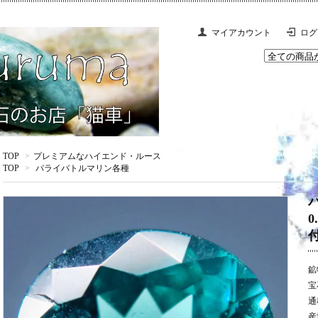
マイアカウント
ログ
TOP
>
プレミアムなハイエンド・ルース
TOP
>
パライバトルマリン各種
鉱
宝
通
産