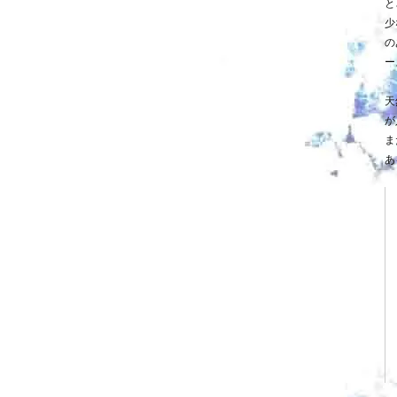
と
少
の
ー
天
が
ま
あ