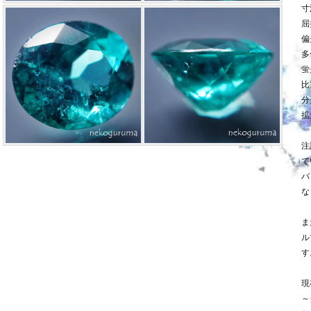
寸法
屈
偏
多
蛍
比
分
拡
注
て
バ
な
ま
ル
す
現
～