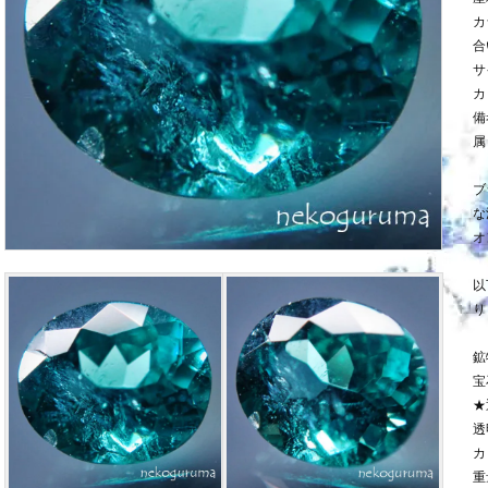
カ
合
サ
カ
備
属
ブ
な
オ
以
り
鉱
宝
★
透
カ
重