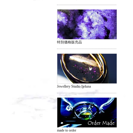
特別価格販売品
Jewellery Studio Ijeluna
made to order