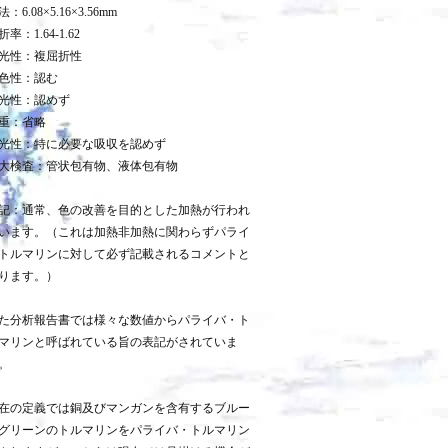
：6.08×5.16×3.56mm
折率：1.64-1.62
光性：複屈折性
色性：認む
光性：認めず
重：省略
光性：特に必要な吸収を認めず
大検査：管状包有物、液体包有物
記：通常、色の改善を目的とした加熱が行われ
います。（これは加熱非加熱に関わらずパライ
トルマリンに対して必ず記載されるコメントと
ります。）
た分析報告書では様々な数値からパライバ・ト
マリンと呼ばれている旨の表記がされていま
。
在の定義では銅及びマンガンを含有するブルー
グリーンのトルマリンをパライバ・トルマリン