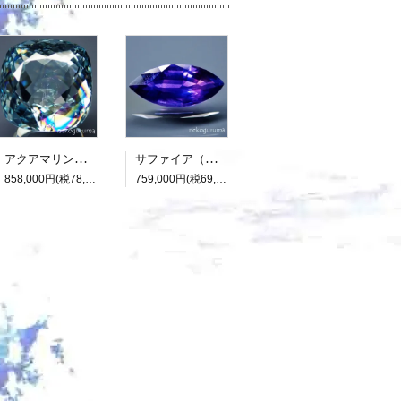
アクアマリン（光彩効果）：15.893ct（中央宝石研究所鑑別書付属）
サファイア（パーティカラード）：2.136ct（非加熱：中宝研鑑別書付属）
858,000円(税78,000円)
759,000円(税69,000円)