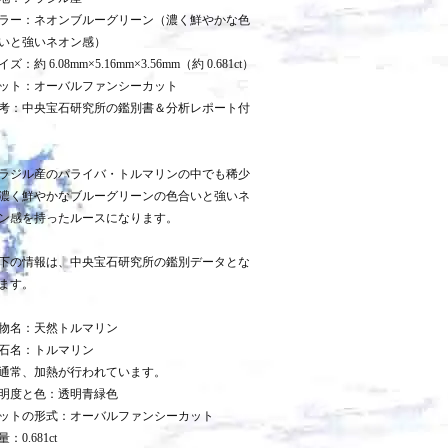
ラー：ネオンブルーグリーン（濃く鮮やかな色
いと強いネオン感）
イズ：約 6.08mm×5.16mm×3.56mm（約 0.681ct）
ット：オーバルファンシーカット
考：中央宝石研究所の鑑別書＆分析レポート付
ラジル産のパライバ・トルマリンの中でも稀少
濃く鮮やかなブルーグリーンの色合いと強いネ
ン感を持ったルースになります。
下の情報は、中央宝石研究所の鑑別データとな
ます。
物名：天然トルマリン
石名：トルマリン
通常、加熱が行われています。
明度と色：透明青緑色
ットの形式：オーバルファンシーカット
量：0.681ct