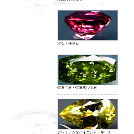
宝石・稀少石
特選宝石・特選稀少宝石
プレミアムなハイエンド・ルース