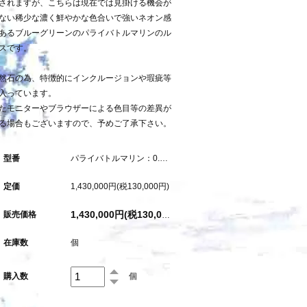
されますが、こちらは現在では見掛ける機会が
ない稀少な濃く鮮やかな色合いで強いネオン感
あるブルーグリーンのパライバトルマリンのル
スです。
然石の為、特徴的にインクルージョンや瑕疵等
入っています。
たモニターやブラウザーによる色目等の差異が
る場合もございますので、予めご了承下さい。
型番
パライバトルマリン：0.681ct（中央宝石研究所鑑別書付属）
定価
1,430,000円(税130,000円)
販売価格
1,430,000円(税130,000円)
在庫数
個
購入数
個