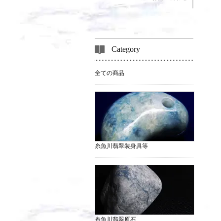
Category
全ての商品
糸魚川翡翠装身具等
糸魚川翡翠原石