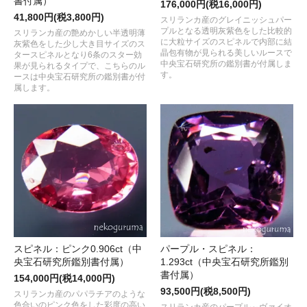
書付属）
176,000円(税16,000円)
41,800円(税3,800円)
スリランカ産のグレイニッシュパー
プルとなる透明灰紫色をした比較的
スリランカ産の艶めかしい半透明薄
に大粒サイズのスピネルで内部に結
灰紫色をした少し大き目サイズのス
晶包有物が見られる美しいルースで
タースピネルとなり6条のスター効
中央宝石研究所の鑑別書が付属しま
果が見られるタイプで、こちらのル
す。
ースは中央宝石研究所の鑑別書が付
属します。
スピネル：ピンク0.906ct（中
パープル・スピネル：
央宝石研究所鑑別書付属）
1.293ct（中央宝石研究所鑑別
書付属）
154,000円(税14,000円)
93,500円(税8,500円)
スリランカ産のパパラチアのような
色合いのピンク色をした彩度の高い
スリランカ産のパープル～ヴァイオ