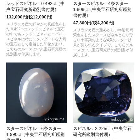
レッドスピネル：0.492ct（中
スタースピネル：4条スター
央宝石研究所鑑別書付属）
1.808ct（中央宝石研究所鑑別
書付属）
132,000円(税12,000円)
47,300円(税4,300円)
スリランカ産の鮮やかな真紅色をし
た 0.492ctのレッドスピネルで宝石
スリランカ産の艶めかしい半透明褐
の中でもレッドスピネルとコバルト
紫色をしたスタースピネルとなり珍
スピネルは特にスタンダードな人気
しい十字架のような4条のスター効
の宝石として定着した印象があり、
果が見られるタイプで、こちらのル
こちらのルースは中央宝石研究所の
ースは中央宝石研究所の鑑別書が付
鑑別書が付属します。
属します。
スタースピネル：6条スター
スピネル：2.225ct（中央宝石
1.990ct（中央宝石研究所鑑別
研究所鑑別書付属）