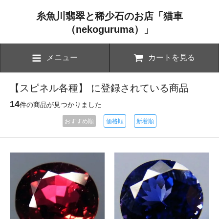
糸魚川翡翠と稀少石のお店「猫車
（nekoguruma）」
メニュー
カートを見る
【スピネル各種】 に登録されている商品
14
件の商品が見つかりました
おすすめ順
価格順
新着順