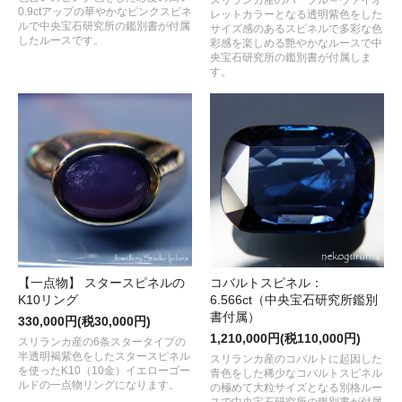
0.9ctアップの華やかなピンクスピネ
レットカラーとなる透明紫色をした
ルで中央宝石研究所の鑑別書が付属
サイズ感のあるスピネルで多彩な色
したルースです。
彩感を楽しめる艶やかなルースで中
央宝石研究所の鑑別書が付属しま
す。
【一点物】 スタースピネルの
コバルトスピネル：
K10リング
6.566ct（中央宝石研究所鑑別
書付属）
330,000円(税30,000円)
1,210,000円(税110,000円)
スリランカ産の6条スタータイプの
半透明褐紫色をしたスタースピネル
スリランカ産のコバルトに起因した
を使ったK10（10金）イエローゴー
青色をした稀少なコバルトスピネル
ルドの一点物リングになります。
の極めて大粒サイズとなる別格ルー
スで中央宝石研究所の鑑別書が付属