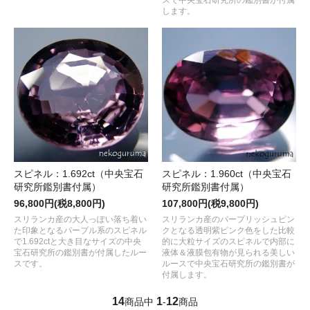
します。
スピネル：1.692ct（中央宝石
スピネル：1.960ct（中央宝石
研究所鑑別書付属）
研究所鑑別書付属）
96,800円(税8,800円)
107,800円(税9,800円)
スリランカ産の大人っぽい落ち着い
スリランカ産のパープリッシュピン
た印象となるパープル系のスピネル
クとなる透明紫ピンク色をした比較
で1.692ctと大き目なサイズの中央
的に大粒サイズのスピネルで内部に
宝石研究所の鑑別書が付属したルー
液体＆液膜包有物が見られる美しい
スです。
ルースで中央宝石研究所の鑑別書が
付属します。
14
1
12
商品中
-
商品