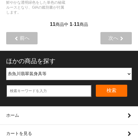
鮮やかな透明緑色をした単色の秘蔵
ルースとなり、GIAの鑑別書が付属
します。
11
1
11
商品中
-
商品
前へ
次へ
ほかの商品を探す
検索
ホーム
カートを見る