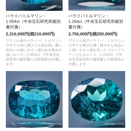
パライバトルマリン：
パライバトルマリン：
1.004ct（中央宝石研究所鑑別
1.264ct（中央宝石研究所鑑別
書付属）
書付属）
2,310,000円(税210,000円)
2,750,000円(税250,000円)
ブラジル産のパライバ・トルマリン
ブラジル産のパライバ・トルマリン
の中でも特に稀少で人気の高い濃い
の中でも稀少な濃く鮮やかな色合い
色合いの強いネオン感のある青みの
と強いネオン感を持ったブルーグリ
強いルース（1.004ct）で中央宝石
ーンとなるルース（1.264ct）で中
研究所の鑑別書と分析報告が付属し
央宝石研究所の鑑別書と分析報告が
ます。
付属します。