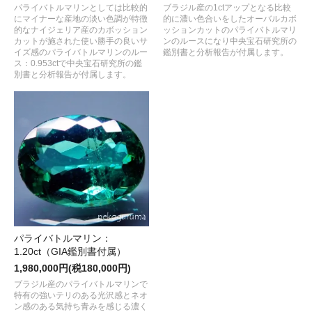
パライバトルマリンとしては比較的
ブラジル産の1ctアップとなる比較
にマイナーな産地の淡い色調が特徴
的に濃い色合いをしたオーバルカボ
的なナイジェリア産のカボッション
ッションカットのパライバトルマリ
カットが施された使い勝手の良いサ
ンのルースになり中央宝石研究所の
イズ感のパライバトルマリンのルー
鑑別書と分析報告が付属します。
ス：0.953ctで中央宝石研究所の鑑
別書と分析報告が付属します。
パライバトルマリン：
1.20ct（GIA鑑別書付属）
1,980,000円(税180,000円)
ブラジル産のパライバトルマリンで
特有の強いテリのある光沢感とネオ
ン感のある気持ち青みを感じる濃く