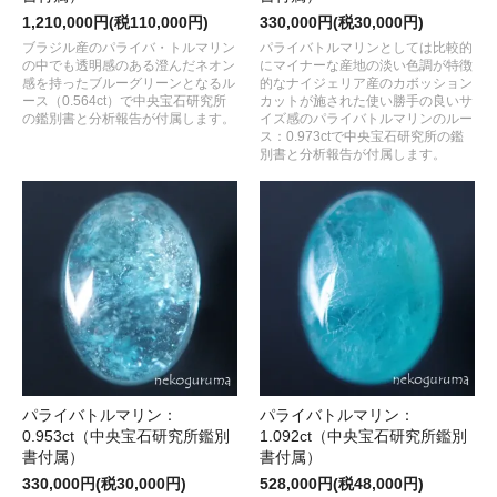
1,210,000円(税110,000円)
330,000円(税30,000円)
ブラジル産のパライバ・トルマリン
パライバトルマリンとしては比較的
の中でも透明感のある澄んだネオン
にマイナーな産地の淡い色調が特徴
感を持ったブルーグリーンとなるル
的なナイジェリア産のカボッション
ース（0.564ct）で中央宝石研究所
カットが施された使い勝手の良いサ
の鑑別書と分析報告が付属します。
イズ感のパライバトルマリンのルー
ス：0.973ctで中央宝石研究所の鑑
別書と分析報告が付属します。
パライバトルマリン：
パライバトルマリン：
0.953ct（中央宝石研究所鑑別
1.092ct（中央宝石研究所鑑別
書付属）
書付属）
330,000円(税30,000円)
528,000円(税48,000円)