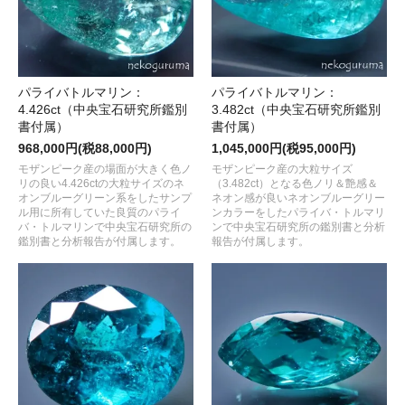
パライバトルマリン：
パライバトルマリン：
4.426ct（中央宝石研究所鑑別
3.482ct（中央宝石研究所鑑別
書付属）
書付属）
968,000円(税88,000円)
1,045,000円(税95,000円)
モザンピーク産の場面が大きく色ノ
モザンピーク産の大粒サイズ
リの良い4.426ctの大粒サイズのネ
（3.482ct）となる色ノリ＆艶感＆
オンブルーグリーン系をしたサンプ
ネオン感が良いネオンブルーグリー
ル用に所有していた良質のパライ
ンカラーをしたパライバ・トルマリ
バ・トルマリンで中央宝石研究所の
ンで中央宝石研究所の鑑別書と分析
鑑別書と分析報告が付属します。
報告が付属します。