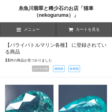
糸魚川翡翠と稀少石のお店「猫車
（nekoguruma）」
メニュー
カートを見る
【パライバトルマリン各種】 に登録されてい
る商品
11
件の商品が見つかりました
おすすめ順
価格順
新着順