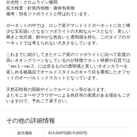
分光性：クロムライン微弱
拡大検査：針状内包物・液体包有物
備考：別名ツァボライトと呼ばれています。
ガーネットの中では、ロシア産デマントイドガーネットに次ぐ稀
少な宝石扱いとなるツァボライトの大粒なルースとなり、美しい
輝きと光沢感、鮮やかな色合いと透明感を持ち、このタイプのガ
ーネットでは考えられない大きさをしています。
これまでに紹介してきたケニア産のツァボライトに比べて彩度の
高いネオングリーンをしているのが特徴でカット研磨や石質では
「ver.1～var.2」には劣るものの透明感と美しいネオンカラーを
楽しめる秘蔵品でオールドスタイルのキャラ目を重視したオフセ
ットのオーバルミックスカットとなっています。
天然石特有の瑕疵やインクルージョン等があります。
またモニターやブラウザーによる色目等の差異がある場合もござ
いますので、予めご了承下さい。
その他の詳細情報
販売価格
814,000円(税74,000円)