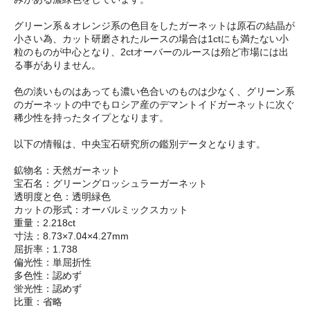
グリーン系＆オレンジ系の色目をしたガーネットは原石の結晶が
小さい為、カット研磨されたルースの場合は1ctにも満たない小
粒のものが中心となり、2ctオーバーのルースは殆ど市場には出
る事がありません。
色の淡いものはあっても濃い色合いのものは少なく、グリーン系
のガーネットの中でもロシア産のデマントイドガーネットに次ぐ
稀少性を持ったタイプとなります。
以下の情報は、中央宝石研究所の鑑別データとなります。
鉱物名：天然ガーネット
宝石名：グリーングロッシュラーガーネット
透明度と色：透明緑色
カットの形式：オーバルミックスカット
重量：2.218ct
寸法：8.73×7.04×4.27mm
屈折率：1.738
偏光性：単屈折性
多色性：認めず
蛍光性：認めず
比重：省略