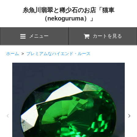
糸魚川翡翠と稀少石のお店「猫車
（nekoguruma）」
メニュー
カートを見る
ホーム
>
プレミアムなハイエンド・ルース