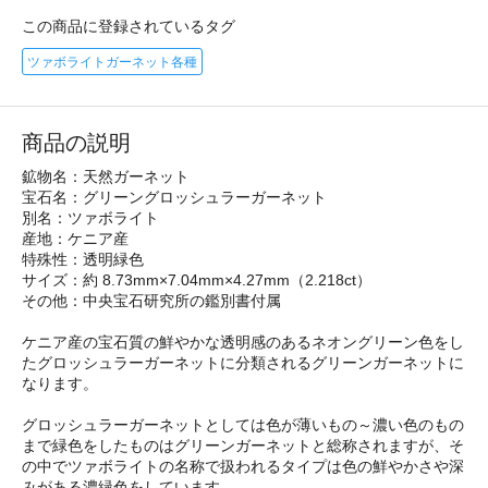
この商品に登録されているタグ
ツァボライトガーネット各種
商品の説明
鉱物名：天然ガーネット
宝石名：グリーングロッシュラーガーネット
別名：ツァボライト
産地：ケニア産
特殊性：透明緑色
サイズ：約 8.73mm×7.04mm×4.27mm（2.218ct）
その他：中央宝石研究所の鑑別書付属
ケニア産の宝石質の鮮やかな透明感のあるネオングリーン色をし
たグロッシュラーガーネットに分類されるグリーンガーネットに
なります。
グロッシュラーガーネットとしては色が薄いもの～濃い色のもの
まで緑色をしたものはグリーンガーネットと総称されますが、そ
の中でツァボライトの名称で扱われるタイプは色の鮮やかさや深
みがある濃緑色をしています。