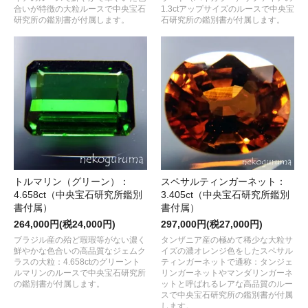
合いが特徴の大粒ルースで中央宝石
1.3ctアップサイズのルースで中央宝
研究所の鑑別書が付属します。
石研究所の鑑別書が付属します。
トルマリン（グリーン）：
スペサルティンガーネット：
4.658ct（中央宝石研究所鑑別
3.405ct（中央宝石研究所鑑別
書付属）
書付属）
264,000円(税24,000円)
297,000円(税27,000円)
ブラジル産の殆ど瑕瑕等がない濃く
タンザニア産の極めて稀少な大粒サ
鮮やかな色合いの高品質なジェムク
イズの濃オレンジ色をしたスペサル
ラスの大粒：4.658ctのグリーント
ティンガーネットで通称：タンジェ
ルマリンのルースで中央宝石研究所
リンガーネットやマンダリンガーネ
の鑑別書が付属します。
ットと呼ばれるレアな高品質のルー
スで中央宝石研究所の鑑別書が付属
します。