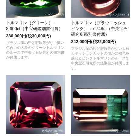
トルマリン（グリーン）：
トルマリン（ブラウニッシュ
8.600ct（中宝研鑑別書付属）
ピンク）：7.748ct（中央宝石
研究所鑑別書付属）
330,000円(税30,000円)
242,000円(税22,000円)
ブラジル産の殆ど瑕瑕等がない濃い
色合いの大粒のグリーントルマリン
ブラジル産の殆ど瑕瑕等がない大粒
のルースで中央宝石研究所の鑑別書
カボッションカットの僅かに褐色を
が付属します。
感じるピンクトルマリンのルースで
中央宝石研究所の鑑別書が付属しま
す。