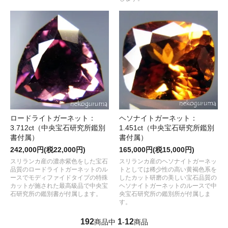
ロードライトガーネット：
ヘソナイトガーネット：
3.712ct（中央宝石研究所鑑別
1.451ct（中央宝石研究所鑑別
書付属）
書付属）
242,000円(税22,000円)
165,000円(税15,000円)
スリランカ産の濃赤紫色をした宝石
スリランカ産のヘソナイトガーネッ
品質のロードライトガーネットのル
トとしては稀少性の高い黄褐色系を
ースでモディファイドタイプの特殊
したカット研磨の美しい宝石品質の
カットが施された最高級品で中央宝
ヘソナイトガーネットのルースで中
石研究所の鑑別書が付属します。
央宝石研究所の鑑別所が付属しま
す。
192
1
12
商品中
-
商品