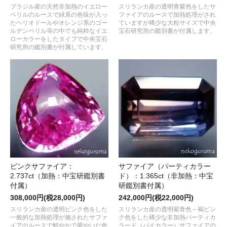
ブラジル産の天然非加熱のイエロー
スリランカ産の透明青紫色をしたサ
ベリルのルースで緑系の色味が入っ
ファイアのルースで加熱処理がされ
たヘリオドールやオレンジ系のゴー
ていますが稀少な大粒サイズで中央
ルデンベリル等の中でも純粋なイエ
宝石研究所の鑑別書が付属します。
ローカラーをしたタイプで中央宝石
研究所の鑑別書が付属しています。
ピンクサファイア：
サファイア（パーティカラー
2.737ct（加熱：中宝研鑑別書
ド）：1.365ct（非加熱：中宝
付属）
研鑑別書付属）
308,000円(税28,000円)
242,000円(税22,000円)
スリランカ産の透明ピンク色をした
スリランカ産の透明紫青色～褐ピン
一般的な加熱処理が施されたサファ
ク色をした稀少な非加熱パーティカ
イアのルースで鮮やかで華やいだ色
ラード（バイカラー）サファイアの