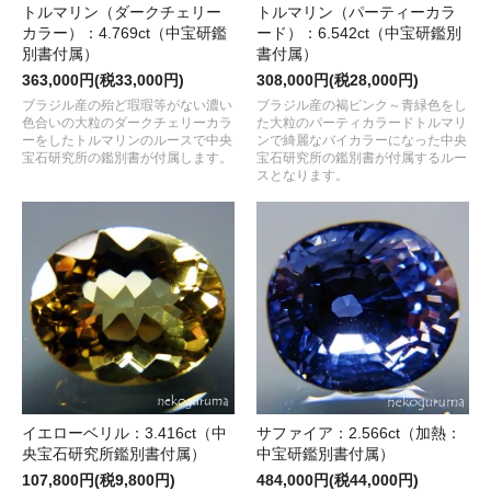
トルマリン（ダークチェリー
トルマリン（パーティーカラ
カラー）：4.769ct（中宝研鑑
ード）：6.542ct（中宝研鑑別
別書付属）
書付属）
363,000円(税33,000円)
308,000円(税28,000円)
ブラジル産の殆ど瑕瑕等がない濃い
ブラジル産の褐ピンク～青緑色をし
色合いの大粒のダークチェリーカラ
た大粒のパーティカラードトルマリ
ーをしたトルマリンのルースで中央
ンで綺麗なバイカラーになった中央
宝石研究所の鑑別書が付属します。
宝石研究所の鑑別書が付属するルー
スとなります。
イエローベリル：3.416ct（中
サファイア：2.566ct（加熱：
央宝石研究所鑑別書付属）
中宝研鑑別書付属）
107,800円(税9,800円)
484,000円(税44,000円)