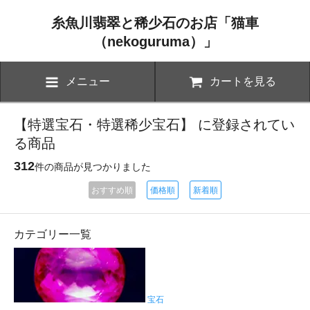
糸魚川翡翠と稀少石のお店「猫車
（nekoguruma）」
メニュー
カートを見る
【特選宝石・特選稀少宝石】 に登録されてい
る商品
312
件の商品が見つかりました
おすすめ順
価格順
新着順
カテゴリー一覧
宝石