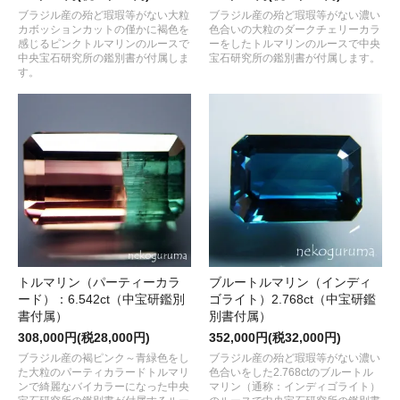
ブラジル産の殆ど瑕瑕等がない大粒
ブラジル産の殆ど瑕瑕等がない濃い
カボッションカットの僅かに褐色を
色合いの大粒のダークチェリーカラ
感じるピンクトルマリンのルースで
ーをしたトルマリンのルースで中央
中央宝石研究所の鑑別書が付属しま
宝石研究所の鑑別書が付属します。
す。
トルマリン（パーティーカラ
ブルートルマリン（インディ
ード）：6.542ct（中宝研鑑別
ゴライト）2.768ct（中宝研鑑
書付属）
別書付属）
308,000円(税28,000円)
352,000円(税32,000円)
ブラジル産の褐ピンク～青緑色をし
ブラジル産の殆ど瑕瑕等がない濃い
た大粒のパーティカラードトルマリ
色合いをした2.768ctのブルートル
ンで綺麗なバイカラーになった中央
マリン（通称：インディゴライト）