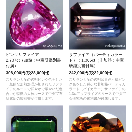
ピンクサファイア：
サファイア（パーティカラー
2.737ct（加熱：中宝研鑑別書
ド）：1.365ct（非加熱：中宝
付属）
研鑑別書付属）
308,000円(税28,000円)
242,000円(税22,000円)
スリランカ産の透明ピンク色をした
スリランカ産の透明紫青色～褐ピン
一般的な加熱処理が施されたサファ
ク色をした稀少な非加熱パーティカ
イアのルースで鮮やかで華やいだ色
ラード（バイカラー）サファイアの
合いが特徴の大粒ルースで中央宝石
1.3ctアップサイズのルースで中央宝
研究所の鑑別書が付属します。
石研究所の鑑別書が付属します。