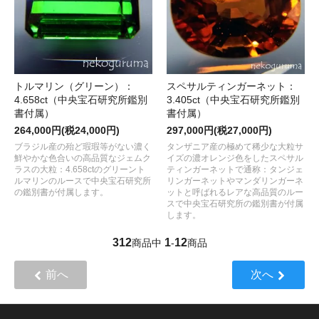
トルマリン（グリーン）：
スペサルティンガーネット：
4.658ct（中央宝石研究所鑑別
3.405ct（中央宝石研究所鑑別
書付属）
書付属）
264,000円(税24,000円)
297,000円(税27,000円)
ブラジル産の殆ど瑕瑕等がない濃く
タンザニア産の極めて稀少な大粒サ
鮮やかな色合いの高品質なジェムク
イズの濃オレンジ色をしたスペサル
ラスの大粒：4.658ctのグリーント
ティンガーネットで通称：タンジェ
ルマリンのルースで中央宝石研究所
リンガーネットやマンダリンガーネ
の鑑別書が付属します。
ットと呼ばれるレアな高品質のルー
スで中央宝石研究所の鑑別書が付属
します。
312
1
12
商品中
-
商品
前へ
次へ