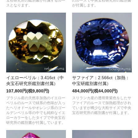
宝石研究所の鑑別書が付属するルー
のルースで中央宝石研究所の鑑別書
スとなります。
が付属します。
イエローベリル：3.416ct（中
サファイア：2.566ct（加熱：
央宝石研究所鑑別書付属）
中宝研鑑別書付属）
107,800円(税9,800円)
484,000円(税44,000円)
ブラジル産の天然非加熱のイエロー
スリランカ産の透明青紫色をしたサ
ベリルのルースで緑系の色味が入っ
ファイアのルースで加熱処理がされ
たヘリオドールやオレンジ系のゴー
ていますが稀少な大粒サイズで中央
ルデンベリル等の中でも純粋なイエ
宝石研究所の鑑別書が付属します。
ローカラーをしたタイプで中央宝石
研究所の鑑別書が付属しています。